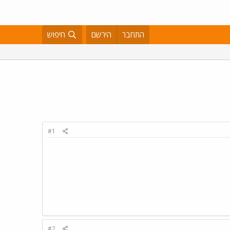
התחבר
הירשם
חיפוש
#1
#2