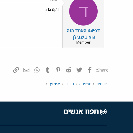
ד
הקפצה.
דפי64 האחד הזה
הוא בשבילך
Member
פייסבוק
Twitter
Reddit
Pinterest
Tumblr
WhatsApp
דואר אלקטרונ
הוסף קי
Share:
פורומים
משפחה
הורות
אימוץ