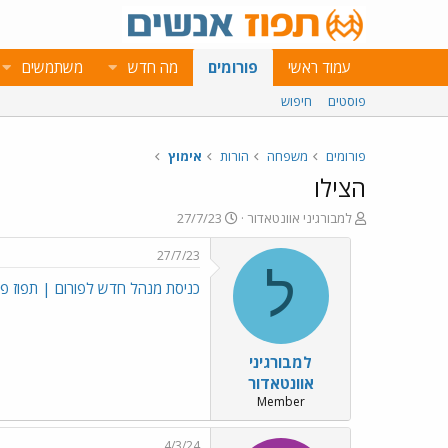
עמוד ראשי
פורומים
מה חדש
משתמשים
פוסטים
חיפוש
פורומים
משפחה
הורות
אימוץ
הצילו
פ
פ
למבורגיני אוונטאדור
27/7/23
ו
ו
ת
ר
27/7/23
ח
ס
ל
כניסת מנהל חדש לפורום | תפוז פורומים (o.il
ה
ם
נ
ב
ו
ת
ש
א
למבורגיני
א
ר
י
אוונטאדור
ך
Member
4/3/24