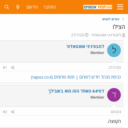
התחבר
הירשם
הורים לפגים
הצילו
פ
פ
למבורגיני אוונטאדור
27/7/23
ו
ו
ת
ר
למבורגיני אוונטאדור
ל
ח
ס
Member
ה
ם
נ
ב
ו
ת
#1
27/7/23
ש
א
א
ר
כניסת מנהל חדש לפורום | תפוז פורומים (tapuz.co.il)
י
ך
דפי64 האחד הזה הוא בשבילך
ד
Member
#2
4/3/24
הקפצה.