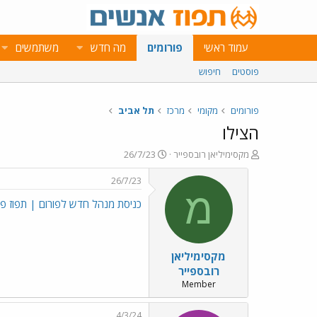
עמוד ראשי
פורומים
מה חדש
משתמשים
פוסטים
חיפוש
פורומים
מקומי
מרכז
תל אביב
הצילו
פ
פ
מקסימיליאן רובספייר
26/7/23
ו
ו
ת
ר
26/7/23
ח
ס
מ
כניסת מנהל חדש לפורום | תפוז פורומים (o.il
ה
ם
נ
ב
ו
ת
ש
א
מקסימיליאן
א
ר
י
רובספייר
ך
Member
4/3/24