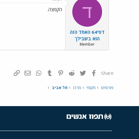
ד
הקפצה.
דפי64 האחד הזה
הוא בשבילך
Member
פייסבוק
Twitter
Reddit
Pinterest
Tumblr
WhatsApp
דואר אלקטרונ
הוסף קי
Share:
פורומים
מקומי
מרכז
תל אביב