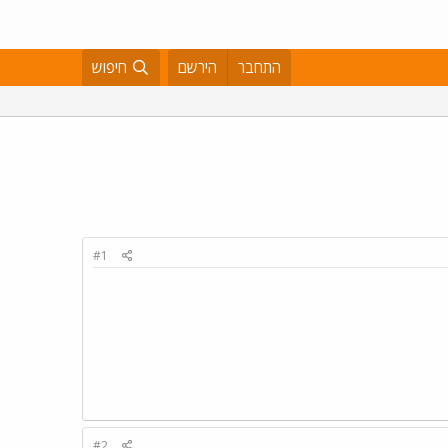
התחבר
הירשם
חיפוש
#1
#2