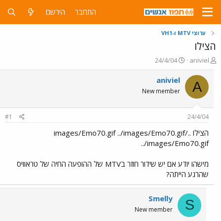
התחבר
הירשם
ערוצי MTV ו-VH1
הצילו
פ
פ
24/4/04
aniviel
ו
ו
ת
ר
aniviel
A
ח
ס
New member
ה
ם
נ
ב
ו
ת
#1
24/4/04
ש
א
א
ר
הצילו ../images/Emo70.gif ../images/Emo70.gif
י
../images/Emo70.gif
ך
מישהו יודע אם יש שידור חוזר בMTV של ההופעה החיה של טראוויס
שהרגע הייתה?
Smelly
S
New member