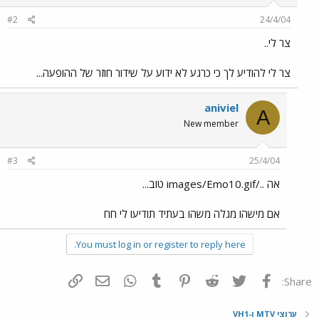
#2
24/4/04
צר לי..
צר לי להודיע לך כי כרגע לא ידוע על שידור חוזר של ההופעה...
aniviel
A
New member
#3
25/4/04
אה ../images/Emo10.gif טוב...
אם מישהו מגלה משהו בעתיד תודיעו לי חח
You must log in or register to reply here.
פייסבוק
Twitter
Reddit
Pinterest
Tumblr
WhatsApp
דואר אלקטרוני
הוסף קישור
Share:
ערוצי MTV ו-VH1