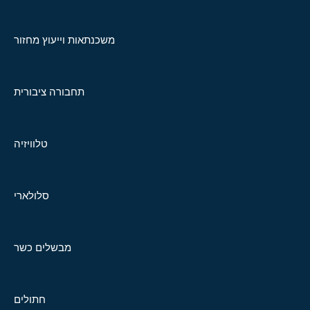
משכנתאות וייעוץ מחזור
תחבורה ציבורית
טלוויזיה
סלולארי
מבשלים כשר
חתולים