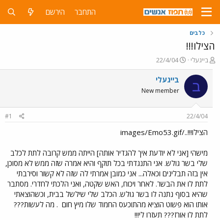
התחבר
הירשם
כלבים
הצילו!!!
פ
פ
בייגעלי
22/4/04
ו
ו
ת
ר
בייגעלי
ב
ח
ס
New member
ה
ם
נ
ב
ו
ת
#1
22/4/04
ש
א
א
ר
הצילו!!!../images/Emo53.gif
י
ך
מישהי [אני לא יודעת איך להגדיר אותה] הייתה ממש קרובה לתת לכלב
שלי בשר גולש. אני התנגדתי בכל תוקף והיא אמרה שזה ממש לא מסוכן,
אין בזה תבלינים וכאלה... אני כמובן אמרתי לה שזה לא קשור וסירבתי
לתת לו את הבשר. לאחר ויכוח, האש שקטה, ואני הלכתי לחדרי. מסתבר
שהיא בסוף נתנה לו בשר גולש. הכלב שלי שילשל בבית, וכשהוצאתי
אותו הוא פשוט הוציא מהתוכעס החמוד שלו מיץ חום
. מה לעשות???
לתת לו אורז??? תעזרו לי!!!