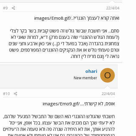
#9
22/4/04
ואתה קורא לעצמך הונגרי?../images/Emo8.gif
סתם... אני חושבת שבשר גולש זה פשוט קוביות בשר בקר לצלי
(לעומת הגולש ההונגרי שזה בעצם מרק) ד"א, למרות שאני לא
צמחונית בהגדרה (אבל בפועל די כן...) אני כאן ארבע וחצי שנים
וטרם טעמתי גולש או את הנקניקים ההונגרים המפורסמים. פשוט
נראה לי (וגם מריח לי) דוחה.
ohari
O
New member
#10
22/4/04
אופס, לא קישרתי...../images/Emo9.gif
חשבתי שהגולש ההונגרי הוא השם של התבשיל המגעיל שלהם,
לא ידעתי שכך הם מכנים את הבשר עצמו. בכל אופן, אני יכול
להרגיע אותך, את לא היחידה שגרה פה ולא טעמה את ה"עילויים
הגסטרונומים" של ההונגרים. גם אני לא טעמתי ולא אטעם את