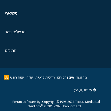
סלולארי
מבשלים כשר
חתולים
צור קשר
תקנון הפורום
מדיניות פרטיות
עזרה
עמוד ראשי
עברית (he_IL)
Forum software by
Copyright©1996-2021,Tapuz Media Ltd.
®
XenForo
© 2010-2020 XenForo Ltd.