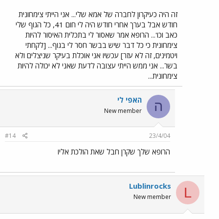
זה היה כעיקרון לחברה של אמא שלי... אני הייתי צימחונית
חודש אבל בערך אחרי חודש היה לי חום 41, כל הגוף שלי
כאב וכו'... הרופא אמר שאסור לי בתכלית האיסור להיות
צימחונית כי כל דבר שיש בבשר חסר לי בגוף... [לקחתי
ויטמינים, זה לא עזר] עכשיו אני אוכלת בעיקר שניצלים ולא
בשר... אני ממש הייתי עצובה לדעת שאני לא יכולה להיות
צימחונית...
האפי לי
ה
New member
#14
23/4/04
הרופא שלך שקרן חבל שאת הולכת אליו
Lublinrocks
L
New member