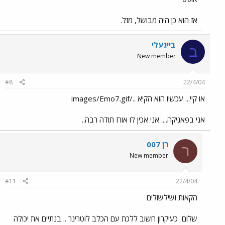
אז הוא כן היה מבושל, מזל.
בייגעלי
ב
New member
#8
22/4/04
או קיי... עכשיו הוא הקיא ../images/Emo7.gif
אני בפאניקה.... אני אכין לו אורז תודה רבה..
רן 007
ר
New member
#11
22/4/04
הקאות ושילשולים
שלום
כעיקרון חשוב ללכת עם הכלב לוטרינר .. בנתיים את יכולה