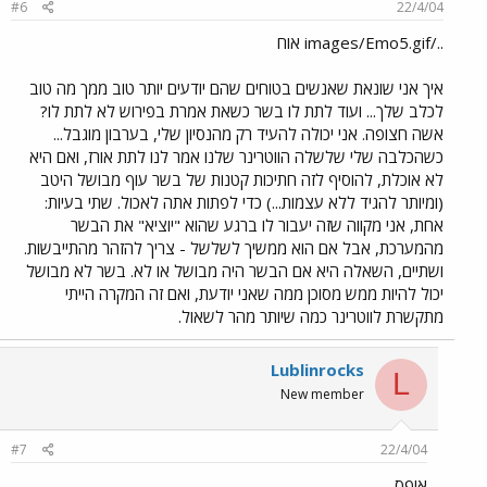
#6
22/4/04
../images/Emo5.gif אוח
איך אני שונאת שאנשים בטוחים שהם יודעים יותר טוב ממך מה טוב
לכלב שלך... ועוד לתת לו בשר כשאת אמרת בפירוש לא לתת לו?
אשה חצופה. אני יכולה להעיד רק מהנסיון שלי, בערבון מוגבל...
כשהכלבה שלי שלשלה הווטרינר שלנו אמר לנו לתת אורז, ואם היא
לא אוכלת, להוסיף לזה חתיכות קטנות של בשר עוף מבושל היטב
(ומיותר להגיד ללא עצמות...) כדי לפתות אתה לאכול. שתי בעיות:
אחת, אני מקווה שזה יעבור לו ברגע שהוא "יוציא" את הבשר
מהמערכת, אבל אם הוא ממשיך לשלשל - צריך להזהר מהתייבשות.
ושתיים, השאלה היא אם הבשר היה מבושל או לא. בשר לא מבושל
יכול להיות ממש מסוכן ממה שאני יודעת, ואם זה המקרה הייתי
מתקשרת לווטרינר כמה שיותר מהר לשאול.
Lublinrocks
L
New member
#7
22/4/04
אופס