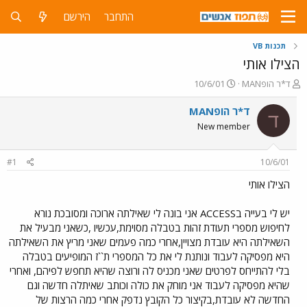
התחבר
הירשם
תכנות VB
הצילו אותי
פ
פ
ד*ר הופMAN
10/6/01
ו
ו
ת
ר
ד*ר הופMAN
ד
ח
ס
New member
ה
ם
נ
ב
ו
ת
#1
10/6/01
ש
א
א
ר
הצילו אותי
י
ך
יש לי בעייה בACCESS אני בונה לי שאילתה ארוכה ומסובכת נורא
לחיפוש מספרי תעודת זהות בטבלה מסוימת,עכשיו ,כשאני מבעיל את
השאילתה היא עובדת מצויין,אחרי כמה פעמים שאני מריץ את השאילתה
היא מפסיקה לעבוד ונותנת לי את כל המספרי ת``ז המופיעים בטבלה
בלי להתייחס לפרטים שאני מכניס לה ורוצה שהיא תחפש לפיהם, ואחרי
שהיא מפסיקה לעבוד אני מוחק את כולה וכותב שאיתלה חדשה וגם
החדשה לא עובדת,בקיצור כל הקובץ נדפק אחרי כמה הרצות של