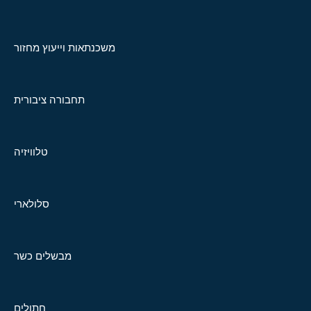
משכנתאות וייעוץ מחזור
תחבורה ציבורית
טלוויזיה
סלולארי
מבשלים כשר
חתולים