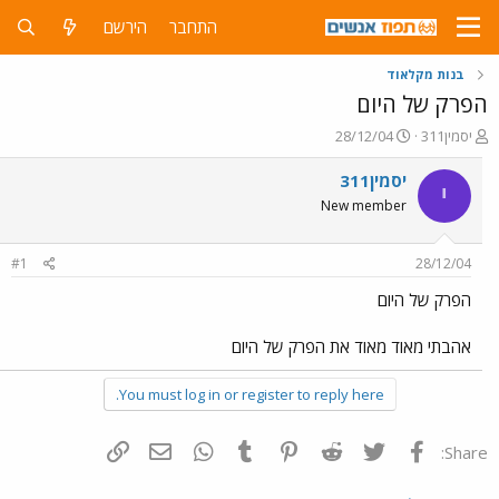
התחבר
הירשם
בנות מקלאוד
הפרק של היום
פ
פ
יסמין311
28/12/04
ו
ו
ת
ר
יסמין311
י
ח
ס
New member
ה
ם
נ
ב
ו
ת
#1
28/12/04
ש
א
א
ר
הפרק של היום
י
ך
אהבתי מאוד מאוד את הפרק של היום
You must log in or register to reply here.
פייסבוק
Twitter
Reddit
Pinterest
Tumblr
WhatsApp
דואר אלקטרוני
הוסף קישור
Share: