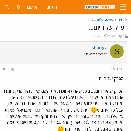
התחבר
הירשם
זינה הנסיכה הלוחמת
הפרק של היום...
פ
פ
19/1/03
shanyz
ו
ו
ת
ר
shanyz
S
ח
ס
New member
ה
ם
נ
ב
ו
ת
#1
19/1/03
ש
א
א
ר
הפרק של היום...
י
ך
הפרק שהיה היום, בביפ, שאני לא זוכרת את השם שלו... היה פרק נחמד!
אהבתי את הקטע הזה כשגבריאל נעמדה נגד זינה כשהיא רדפה אחרי
מליגר.. בעקרון אני שונאת את הקטעים שהן רבות והן אחת נגד השניה,
אבל פה אהבתי
היה ממש נחמד לראות כאילו ככה שגבריאל עומדת
על שלה נגד זינה וזה.. ואהבתי איך שזינה התחמקה מזה, כשהאי עשתה
סלטה, ולא הרביצה לגבריאל=) אהה....סך הכל היו קטעים שטיפ טיפה
שעממו... אבל בגדול היה פרק חמוד