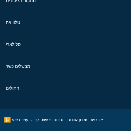
תחבורה ציבורית
טלוויזיה
סלולארי
מבשלים כשר
חתולים
צור קשר
תקנון הפורום
מדיניות פרטיות
עזרה
עמוד ראשי