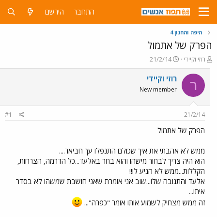
התחבר
הירשם
היפה והחנון 4
הפרק של אתמול
פ
פ
רוזי וקיידי
21/2/14
ו
ו
ת
ר
רוזי וקיידי
ר
ח
ס
New member
ה
ם
נ
ב
ו
ת
#1
21/2/14
ש
א
א
ר
הפרק של אתמול
י
ך
ממש לא אהבתי את איך שכולם התנפלו עך חביאר....
הוא היה צריך לבחור מישהו והוא בחר באלעד...כל הדרמה, הצרחות,
הקללות...ממש לא הגיע לו!!
אלעד והתגובה שלו...שוב אני אומרת שאני חושבת שמשהו לא בסדר
איתו...
זה ממש מצחיק לשמוע אותו אומר "כפרה"...