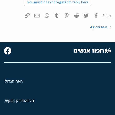
You must log in or register to reply here.
פייסבוק
Twitter
Reddit
Pinterest
Tumblr
WhatsApp
דואר אלקטרוני
הוסף קישור
Share:
היפה והחנון 4
האח הגדול
הלוואות רק תבקש