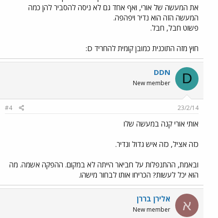
את המעשה של אורי, ואף אחד גם לא ניסה להסביר להן כמה
המעשה הזה הוא נדיר ויפהפה.
פשוט חבל, חבל.
חוץ מזה התוכנית כמובן קומית להחריד D:
DDN
D
New member
#4
23/2/14
אותי אורי קנה במעשה שלו
כזה אציל, כזה איש גדול ונדיר.
ובאמת, ההתנפלות על חביאר הייתה לא במקום. ההפקה אשמה. מה
הוא יכל לעשות? הכריחו אותו לבחור מישהו.
אלירן בררן
א
New member