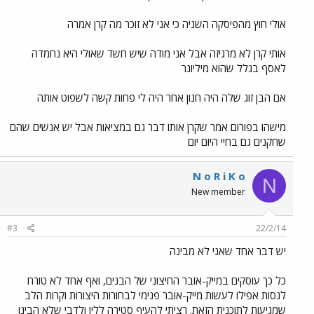
אולי חוץ מהפיסקה השניה כי אני לא זוכר מה קרן אמרה
אותי קרן לא מרגיזה אבל אני מודה שיש חשד שאולי היא נחמדה
לאסף בגלל שהוא מיליונר
אם הבן זוג שלה היה חנון אחר היה לי פחות קשה לשפוט אותה
מישהו בפורום אמר שקרן אותו דבר גם במציאות אבל יש אנשים שהם
שחקנים גם בחיי היום יום
N o R i K o
N
New member
#3
22/2/14
יש דבר אחד שאני לא מבינה
כל כך עוסקים במייק-אובר החיצוני של הבנים, ואף אחד לא טורח
לנסות אפילו לעשות מייק-אובר פנימי לבחורות היצורות וקרות הלב
שמגיעות לתוכנית הזאת. רציתי להעיף סטירה ללין ולדבי שלא הבינו