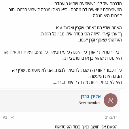
הדרמה של קרן כששמעה שהיא מועמדת...
המשפטחם שיוצאים לה מהפה....היא כאילו מנסה לישמע חכמה...טוב
לפחות היא מנסה...
האמת שדיי התבאסתי שקרין ואלעד עפו...
ךדעתי קארין הייתה הכי בסדר איתו מבין כל הזוגות...
העדפתי שאסף וקרן יעופו...
דבי דיי נוראית לאורך כל העונה כלפי חביאר...כל פעם היא יורדת עליו ואז
היא נזכרת שהוא בן אדם ומתנצלת....
כל הכבוד לאורי (?) שנתן לחביאר לנצח....אני לא מופתעת שלין לא
הבינה את המעשה...
היא לא בדיוק יודעת מה זה להיות חברה....
אלירן בררן
א
New member
#2
21/2/14
הפעם אני חושב כמוך בכול הפיסקאות