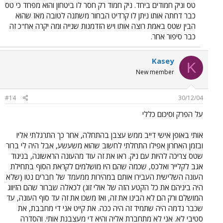
טס וניק חמודים ביחד. ניק חמוד רק חסר לו ביטחון והוא מפחד כי טס
כבר דחתה אותו ניתן לו קרדיט הבחור משתנה לטובה מאז שהוא
הבין שטס באמת רוצה אותו ויש הזדמנות שנייה ומה יקרה אח"כ זה
כבר סיפור אחר.
Kasey
K
New member
#14
30/12/04
על הפרק וסיכום כללי
אותי באופן אישי דייב ממש עצבן בהתחלה, אחר כך התרגלתי אליו
ובזמן האחרון אפילו התחלתי לחשוב שהוא משעשע, אבל היה לי ברור
שטס צריכה להיות עם ניק. ראו את זה עוד מהעונה הראשונה, בניגוד
אגב לקלייר ואלכס, שכמה שהם היו מושלמים לקראת הסוף בתחילת
העונה השלישית העבירו אותם במהירות ממעמד של חברים נטו (שלא
היה ביניהם את כל הקטע הזה של אולי זוג) לכאלה שברור שהם הזיווג
המושלם ורק הם לא הבינו את זה, ואז משכו את זה עד סוף העונה, עד
שכבר נדמה היה שתמיד זה היה ככה. את קייט אני די מחבבת, את
סטיבי לא. אני לא מתחברת אליה והיא די מעצבנת אותי. והסדרה