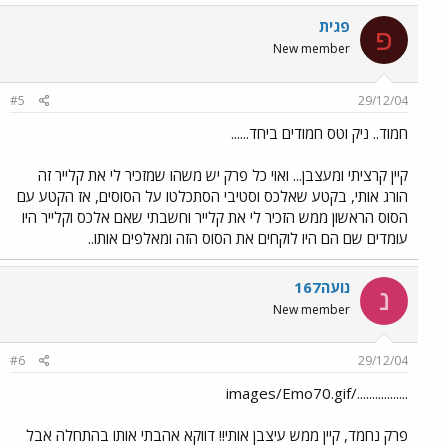
פגית
פ
New member
#5
29/12/04
חמוד.. ניק וטס חמודים ביחד......
קיין קרציתי ומעצבן... ואוי כל פרק יש משהו שמזכיר לי את קלייר זה
הורג אותי, בקטע שאלכס וסטיבי הסתכלטו על הסוסים, אז הקטע עם
הסוס הראשון ממש הזכיר לי את קלייר וחשבתי שאם אלכס וקלייר היו
עומדים שם הם היו לוקחים את הסוס הזה ומאלפים אותו..
נועה167
נ
New member
#6
29/12/04
................./images/Emo70.gif
פרק נחמד, קיין ממש עיצבן אותי!! דווקא אהבתי אותו בהתחלה אבל