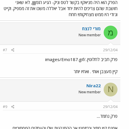
הפרק הוא היה מניאק!! בקשר לטס וניק- הגיע הזמןןןן, לא שאני
חושבת שהם צריכים להיות יחד אבל יאללה משכו את זה מספיק. וקייט
וג'ודי היו ממש מצחיקות!! חחח
מורי לנצח
מ
New member
#7
29/12/04
פרק חביב לחלוטין../images/Emo187.gif
קיין מעצבן אותי . ואחיו יותר
Nira22
N
New member
#9
29/12/04
פרק נחמד....
אמנם קיין חתיך וכריזמטי אך ההתנהגות שלו והעסקים המסתוריים