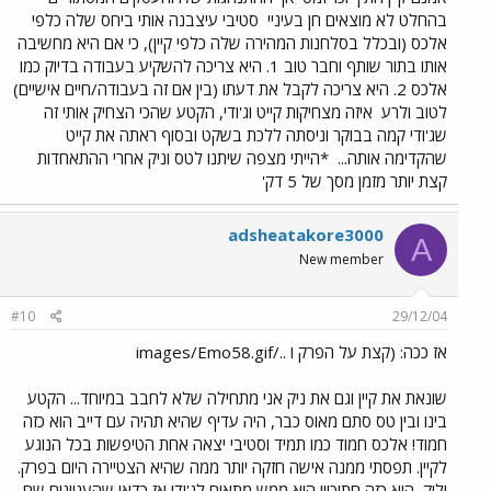
בהחלט לא מוצאים חן בעיניי
סטיבי עיצבנה אותי ביחס שלה כלפי
אלכס (ובכלל בסלחנות המהירה שלה כלפי קיין), כי אם היא מחשיבה
אותו בתור שותף וחבר טוב 1. היא צריכה להשקיע בעבודה בדיוק כמו
אלכס 2. היא צריכה לקבל את דעתו (בין אם זה בעבודה/חיים אישיים)
לטוב ולרע
איזה מצחיקות קייט וג'ודי, הקטע שהכי הצחיק אותי זה
שג'ודי קמה בבוקר וניסתה ללכת בשקט ובסוף ראתה את קייט
שהקדימה אותה...
*הייתי מצפה שיתנו לטס וניק אחרי ההתאחדות
קצת יותר מזמן מסך של 5 דק'
adsheatakore3000
A
New member
#10
29/12/04
אז ככה: (קצת על הפרק ו ../images/Emo58.gif
שונאת את קיין וגם את ניק אני מתחילה שלא לחבב במיוחד... הקטע
בינו ובין טס סתם מאוס כבר, היה עדיף שהיא תהיה עם דייב הוא כזה
חמוד! אלכס חמוד כמו תמיד וסטיבי יצאה אחת הטיפשות בכל הנוגע
לקיין. תפסתי ממנה אישה חזקה יותר ממה שהיא הצטיירה היום בפרק.
ולוק, הוא כזה חתיך!!! הוא ממש מתאים לג'ודי אז כדאי שהעניינים שם