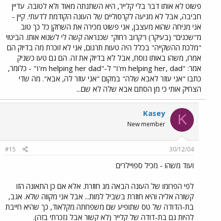
פשוט לא אותו דבר בלי קלייר, היא השתנתה מאוד ולא לטובה. עדיין
חביבה, אבל לא מגיעה לקרסוליים של העונה הקודמת לדעתי. קיין -
אני מניחה שהוא מעצבן, אני פשוט מכירה את השחקן כל כך טוב
מ"שכנים" (בעיקר) ו"קרוב רחוק" שכנראה קשה לי לשנוא אותו. הביטוי
"מלכת ההשקייה" בכלל היה טעות תרגום, אני לא זוכרת מה בדיוק הם
אמרו, משהו באותו נוסח, אבל לא בדיוק את זה. הם גם טעו כשניק
אמר: "I'm helping her, dad" ל-"I'm helping her dad" - כלומר,
כתבו "אני עוזר לאבא שלה" במקום "אני עוזר לה, אבא". מה שדי
הצחיק אותי כי מן הסתם אבא שלה לא שם...
Kasey
K
New member
#15
30/12/04
ועוד משהו - מכיל ספויילרים
לפי הפרומו של העונה הבאה מג חוזרת. אלא אם כן התאונה הזו
קשורה אליה והיא חוזרת בשביל למות... אבל אני מקווה שלא. אגב,
בת-הדודה של טס שתופיע שם משפחתה מקלאוד, כך שהיא חייבת
להיות גם בת-דודה של קלייר (לא קשור אבל נזכרתי בזה).