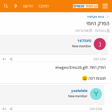
התחבר
הירשם
בנות מקלאוד
הפרק היומי
פ
פ
נועה167
29/12/04
ו
ו
ת
ר
נועה167
נ
ח
ס
New member
ה
ם
נ
ב
ו
ת
#1
29/12/04
ש
א
א
ר
הפרק היומי../images/Emo26.gif
י
ך
תגובות לפה
yaelelele
Y
New member
#2
29/12/04