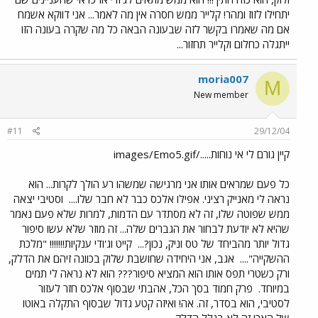
יתחילו לזוז ומהר! קלייר ממש חסרה אין מה לאמר... אני דווקא אשמח
אם מה שאמרו בקשר לזה שבעונה הבאה כל מה שקרה בעונה הזו
ייתגלה כחלום וקלייר תחזור...
moria007
M
New member
#11
29/12/04
קיין גורם לי אי נוחות...../images/Emo5.gif
כל פעם שמראים אותו אני מרגישה שמשהו רע הולך לקרות... הוא
נראה לי מאנייק רציני. אפילו אלכס כבר לא חבר שלו....
וסטיבי יצאה
ממש שפוטה שלו, זה לא מסתדר עם הדמות, למרות שלא פעם נאמר
שהיא לא יודעת לבחור את הגברים שלה... זה מוזר שלא עשו סיפור
גדול יותר מהביחד של טס וניק, נכון?...
קייט וג'ודי ענקיות!!!!!!! "מלכת
ההשקייה"....
אגב, אני היחידה שחושבת שלוק בכוונה זיהם את הדלק,
ורק כשטרי תפס אותו הוא המציא סיפור??? הוא לא נראה לי תמים
במיוחד.
פרק חמוד בסך הכל, אהבתי שבסוף אלכס חזר לעזור
לסטיבי, הוא בסדר, זה. אה! ואיזה קטע גדול שבסוף התקלה באוטו