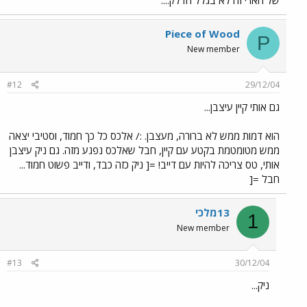
של הארי זה לא בגלל הדלק....
Piece of Wood
P
New member
#12
29/12/04
גם אותי קיין עיצבן...
הוא דמות ממש לא ברורה, מעצבן. :/ אלכס כל כך חמוד, וסטיבי יצאה
ממש מטומטמת בקטע עם קיין, חבל שאלכס נפגע מזה. גם ניק עיצבן
אותי, טס צריכה להיות עם דייב! =[ ניק כזה כבד, ודייב פשוט חמוד...
חבל =[
13מלכי
1
New member
#13
30/12/04
ניק...