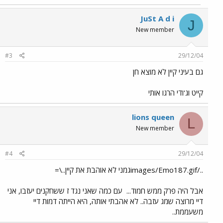
JuSt A d i
J
New member
#3
29/12/04
גם בעיני קיין לא מוצא חן
קייט וג'ודי הרגו אותי
lions queen
L
New member
#4
29/12/04
../images/Emo187.gifגמני לא אוהבת את קיין..\=
אבל היה פרק ממש חמוד...
עם כמה שאני נגד ז ששחקנים יעזבו, אני
דיי מרוצה שמג עזבה.. לא אהבתי אותה, היא הייתה דמות דיי
משעממת..