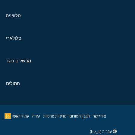
טלוויזיה
סלולארי
מבשלים כשר
חתולים
צור קשר
תקנון הפורום
מדיניות פרטיות
עזרה
עמוד ראשי
עברית (he_IL)