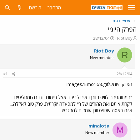
התחבר
הירשם
ערוצי HOT
הפרק היומי
פ
פ
28/12/04
Riot Boy
ו
ו
ת
ר
Riot Boy
R
ח
ס
New member
ה
ם
נ
ב
ו
ת
#1
28/12/04
ש
א
א
ר
הפרק היומי../images/Emo168.gif
י
ך
"המחותנים": לוויס ו-וורן באים לביקור אצל ריימונד ודברה ומחליטים
לקחת אותם ואת ההורים של ריי למסעדה יוקרתית. פרק טוב לאללה...
איזה באסה שלוויס וורן עומדים להתגרש
minalota
M
New member