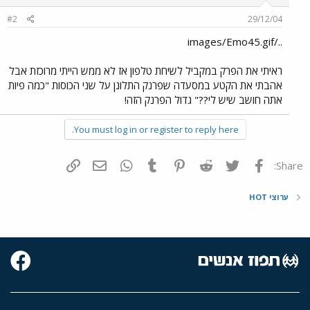
#2
29/12/04
../images/Emo45.gif
ראיתי את הפרק במקביל לשיחת טלפון אז לא ממש הייתי מרוכזת אבל
אהבתי את הקטע במסעדה שפרנק התלונן על שני הכוסות "כמה פיות
אתה חושב שיש לי??" גדול הפרנק הזה!
You must log in or register to reply here.
פייסבוק
Twitter
Reddit
Pinterest
Tumblr
WhatsApp
דואר אלקטרוני
הוסף קישור
Share:
ערוצי HOT