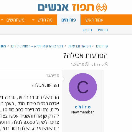
עמוד ראשי
פורומים
מה חדש
משתמשים
פוסטים
חיפוש
פורומים
רפואה ובריאות
המרכז הרפואי ת"א – רפואת ילדים
הפר
הפרעות אכילה?
פ
פ
12/9/10
c h i r o
ו
ו
ת
ר
12/9/10
ח
ס
C
הפרעות אכילה?
ה
ם
נ
ב
ו
ת
ש
א
אכלה מכפית פירות ומרק , בערך כו
c h i r o
א
ר
כל
י
New member
לה רק שן אחת והשנייה עכשיו צצה
ך
צריכה לשקול 00