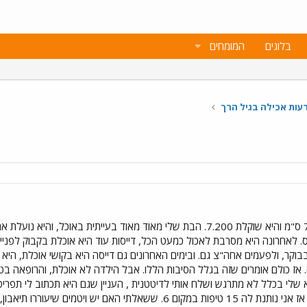
בלוגים
המומחים
עות אכילה בגיל הרך
הבת שלי בת: 11 חודש , גובהה 71 ס"מ והיא שוקלת 7.200. הבת שלי מאוד מאוד
ס. לאחרונה היא מסרבת לאכול כמעט הכל, דייסות עוד היא אוכלת בקבוק לפניי
ום, נתנו לה דייסה בסביבות 10 בבוקר, ולפעמים אחה"צ גם. ובימים האחרונים גם דייסה היא בקו
. אז כולם אומרים שזה בגלל הסיבות הללו. אבל הילדה לא אוכלת, והרופאה 
8.6 לגילה. והרופא שלי בכלל לא מתרגש ושלח אותי לדיטטנית , העניין שגם היא תכתו
דם שעשיתי לה, יש לה חוסר ברזל, אז אני נותנת לה 15 טיפות במקום 6. 