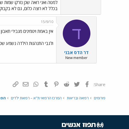
למטה ואני רואה שכן נזרקו שמות של
בכלל לא רוצה כלום, גם לא בקבוק.
15/9/10
ד
אין באמת ויטמינים מגבירי תאבון
ולגבי התנהגות הילדה נשמע שכל
דר הדס אבני
New member
פייסבוק
Twitter
Reddit
Pinterest
Tumblr
WhatsApp
דואר אלקטרונ
הוסף קי
Share:
פורומים
רפואה ובריאות
המרכז הרפואי ת"א – רפואת ילדים
הפר