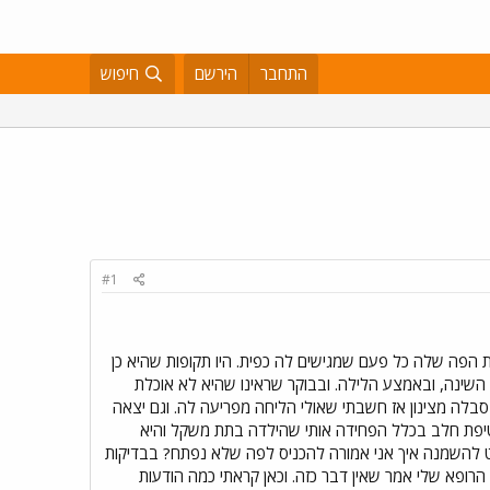
התחבר
הירשם
חיפוש
#1
 בעייתית באוכל, והיא נועלת את הפה שלה כל פעם שמגישים לה כפית. היו תקופות שהיא כן
 השינה, ובאמצע הלילה. ובבוקר שראינו שהיא לא אוכלת
שי אוכלת, היא סבלה מצינון אז חשבתי שאולי הליחה מפריעה לה. וגם יצאה
בטיפת חלב בכלל הפחידה אותי שהילדה בתת משקל והיא
ב לי תפריט להשמנה איך אני אמורה להכניס לפה שלא נפתח? בבדיקות
ששאלתי האם יש ויטמים שיעוררו תיאבון, הרופא שלי אמר שאין דבר כזה. וכאן קראתי כמה הודעות