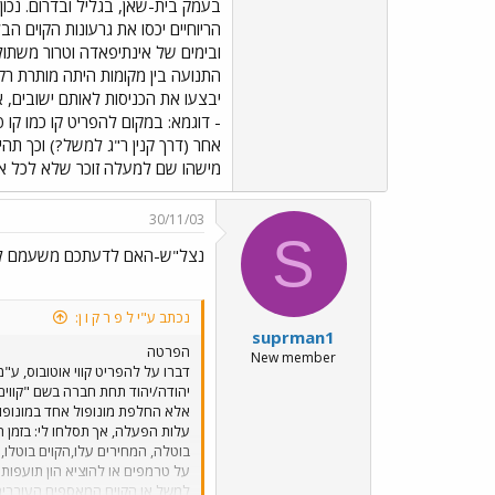
בעמק בית-שאן, בגליל ובדרום. נכון,
הריוחיים יכסו את גרעונות הקוים הב
ובימים של אינתיפאדה וטרור משתול
התנועה בין מקומות היתה מותרת רק
יבצעו את הכניסות לאותם ישובים, א
אחר (דרך קנין ר"ג למשל?) וכך תה
מישהו שם למעלה זוכר שלא לכל אחד 
30/11/03
S
נצל"ש-האם לדעתכם משעמם לא
נכתב ע"י ל פ ר ק ו ן:
suprman1
הפרטה
New member
דברו על להפריט קווי אוטובוס, ע
אלא החלפת מונופול אחד במונופו
עלות הפעלה, אך תסלחו לי: בזמן המ
בוטלה, המחירים עלו,הקוים בוטלו,
על טרמפים או להוציא הון תועפות 
למשל או הקוים המאספים העוברים ב