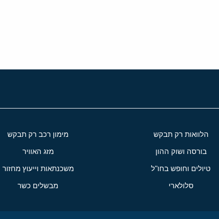
י
שור
הלוואות רק תבקש
מימון רכב רק תבקש
בורסה ושוק ההון
מזג האוויר
טיולים וחופש בחו"ל
משכנתאות וייעוץ מחזור
סלולארי
מבשלים כשר