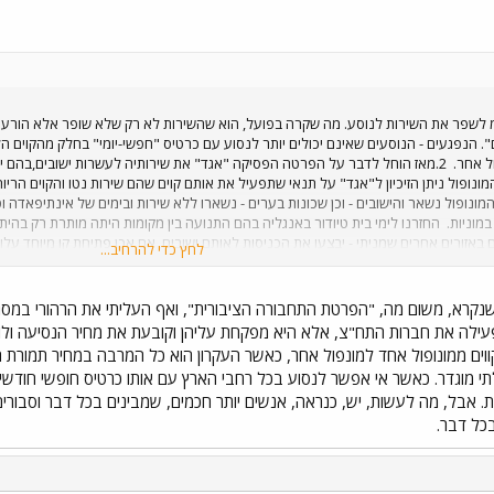
"מ לשפר את השירות לנוסע. מה שקרה בפועל, הוא שהשירות לא רק שלא שופר אלא הורע.
ל אחר.
2.מאז הוחל לדבר על הפרטה הפסיקה "אגד" את שירותיה לעשרות ישובים,בהם ישוב
ונופול ניתן הזיכיון ל"אגד" על תנאי שתפעיל את אותם קוים שהם שירות נטו והקוים הריוחי
המונופול נשאר והישובים - וכן שכונות בערים - נשארו ללא שירות ובימים של אינתיפאדה
במוניות.
החזרנו לימי בית טיודור באנגליה בהם התנועה בין מקומות היתה מותרת רק בהית
אזורים אחרים שמניתי - יבצעו את הכניסות לאותם ישובים, אם אכן פתיחת קו מיוחד עלות
לחץ כדי להרחיב...
ך קנין ר"ג למשל?) וכך תהיה תחרות. רמת-אביב - פ"ת זה רק בתור משל.
ועוד משהו: ה
 אחד יש רכב זמין או רישיון נהיגה? שלא כולנו צפונבונים?
 שנקרא, משום מה, "הפרטת התחבורה הציבורית", ואף העליתי את הרהורי במסגר
לה את חברות התח"צ, אלא היא מפקחת עליהן וקובעת את מחיר הנסיעה ולו
ים ממונופול אחד למונפול אחר, כאשר העקרון הוא כל המרבה במחיר תמורת הזכיו
תי מוגדר. כאשר אי אפשר לנסוע בכל רחבי הארץ עם אותו כרטיס חופשי חודשי א
ת. אבל, מה לעשות, יש, כנראה, אנשים יותר חכמים, שמבינים בכל דבר וסבורים
כל דבר.