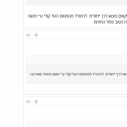
ולענין תחרות - דוגמא: במקום להפריט קו כמו קו פתח-תקוה - רמת אביב למשל אני מציע כי "דן" תמשיך עם ה-49 שלה במתכנתו הנוכחית בעוד שה"מופרט" או
אם שמתם לב כי מאז החלה ההפרטה בקושי נפתח קו אוטובוס אחד?
קאים מצאו דרך ייחודית
להיפרד מהמטוס העל קולי ע"י משט
רו הטוב פסל החירות
#3
ו דרך ייחודית
להיפרד מהמטוס העל קולי ע"י משט מיוחד שאירגנו
#5