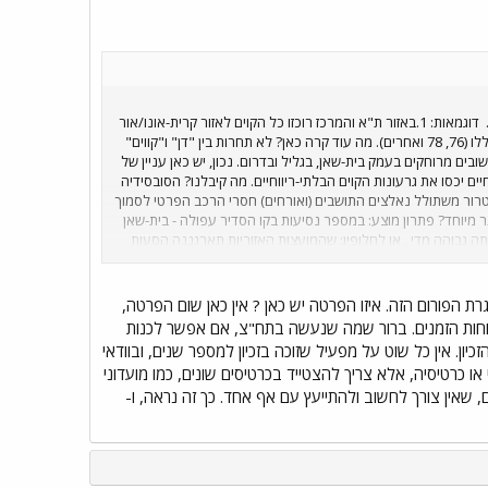
דוגמאות: 1.באזור ת"א והמרכז רוכזו כל הקוים לאזור קרית-אונו/אור
יהודה/יהוד תחת חברה בשם "קווים". הנפגעים - הנוסעים שאינם יכולים יותר לנסוע עם כרטיס "חפשי-יומי" בחלק מהקוים הללו (76, 78 ואחרים). מה עוד קרה כאן? לא תחרות בין "דן" ו"קווים"
ים מרוחקים בעמק בית-שאן, בגליל ובדרום. נכון, יש כאן עניין של
ים יכסו את גרעונות הקוים הבלתי-ריווחיים. מה קיבלנו? הסובסידיה
 וטרור משתולל נאלצים התושבים (ואורחים) חסרי הרכב הפרטי לסמוך
ר מיוחד? פתרון מוצע: במספר נסיעות בקו הסדיר עפולה - בית-שאן
ה גבוהה מדי , או לחלופין: שהמועצות האזוריות תארגננה הסעות
ולענין תחרות - דוגמא: במקום להפריט קו כמו קו פתח-תקוה - רמת אביב למשל אני מציע כי "דן" תמשיך עם ה-49 שלה במתכנתו הנוכחית בעוד שה"מופרט" או
אם שמתם לב כי מאז החלה ההפרטה בקושי נפתח קו אוטובוס אחד?
ת הפורום הזה. איזו הפרטה יש כאן ? אין כאן שום הפרטה,
חות הזמנים. ברור שמה שנעשה בתח"צ, אם אפשר לכנות
ן. אין כל שוט על מפעיל שזוכה בזכיון למספר שנים, ובוודאי
ו כרטיסיה, אלא צריך להצטייד בכרטיסים שונים, כמו מועדוני
, שאין צורך לחשוב ולהתייעץ עם אף אחד. כך זה נראה, ו-