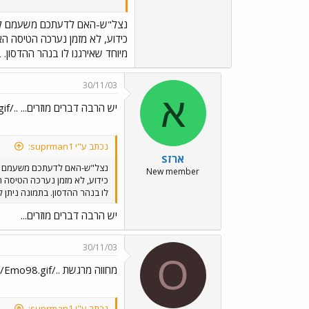
בתשלום או קוים לאותם מקומות.
המפעיל האחר יסע במסלול אחר (דר
נצל"ש-האם לדעתכם משעמם לא
האם מישהו שם למעלה זוכר שלא לכל
כידוע, לא מזמן נערכה הטיסה הא
מיוחד שאירגנו לו בנהר ההדסון.
30/11/03
א
יש הרבה דברים מוזרים... ../images/Emo6.gif
נכתב ע"י suprman1:
ארזS
נצל"ש-האם לדעתכם משעמם ל
New member
כידוע, לא מזמן נערכה הטיסה ה
לו בנהר ההדסון. בתמונה ניתן
יש הרבה דברים מוזרים...
30/11/03
O
מחווה מרגשת ../images/Emo98.gif
נכתב ע"י suprman1: