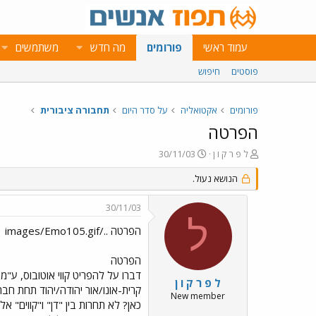
עמוד ראשי
פורומים
מה חדש
משתמשים
פוסטים
חיפוש
פורומים
אקטואליה
על סדר היום
תחבורה ציבורית
הפרטה
פ
פ
ל פ ר ק ו ן
30/11/03
ו
ו
ת
הנושא נעול.
ר
ח
ס
ה
ם
30/11/03
נ
ב
ל
ו
ת
הפרטה ../images/Emo105.gif
ש
א
א
ר
הפרטה
י
דברו על להפריט קווי אוטובוס, ע
ך
ל פ ר ק ו ן
New member
כאן? לא תחרות בין "דן" ו"קווים" 