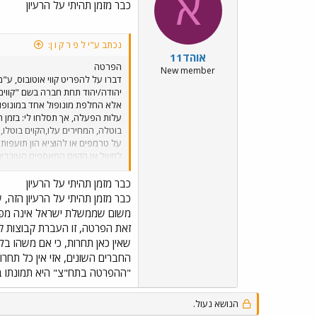
א
כבר מזמן תהיתי על הרעיון
נכתב ע"י ל פ ר ק ו ן:
אוהד11
הפרטה
New member
דברו על להפריט קווי אוטובוס, ע
אלא החלפת מונופול אחד במונופו
עלות הפעלה, אך תסלחו לי: בזמן המ
בוטלה, המחירים עלו,הקוים בוטלו,
על טרמפים או להוציא הון תועפות 
למשל או הקוים המאספים העוברים ב
בתשלום או קוים לאותם מקומות.
המפעיל האחר יסע במסלול אחר (דר
כבר מזמן תהיתי על הרעיון
האם מישהו שם למעלה זוכר שלא לכל
כבר מזמן תהיתי על הרעיון הזה,
משום שממשלת ישראל אינה מפעי
זאת הפרטה, זו העברת קבוצות קוו
שאין כאן תחרות, כי אם משהו בל
החברים השונים, אזי אין כל תחרו
"ההפרטה בתח"צ" היא תמונתו ב
הנושא נעול.