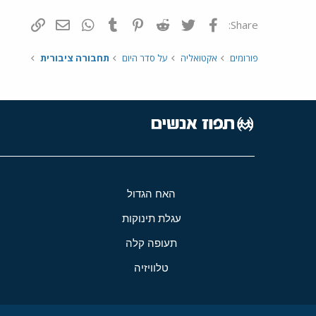
פייסבוק
Twitter
Reddit
Pinterest
Tumblr
WhatsApp
דואר אלקטרונ
הוסף קי
Share:
פורומים
אקטואליה
על סדר היום
תחבורה ציבורית
האח הגדול
עגלת תינוקות
תעופה קלה
טלוויזיה