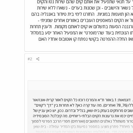
גד" על תנאי שתפעיל את אותם קוים שהם שירות נטו והקוים
ל נשאר והישובים - וכן שכונות בערים - נשארו ללא שירות
הון תועפות במוניות.
החזרנו לימי בית טיודור באנגליה בהם
ל או הקוים המאספים העוברים באזורים אחרים שמניתי -
תארגננה הסעות בתשלום או קוים לאותם מקומות.
ולענין תחרות
 קו פתח-תקוה - רמת אביב למשל אני מציע כי "דן" תמשיך עם ה-49 שלה במתכנתו הנוכחית בעוד שה"מופרט" או המפעיל האחר יסע במסלול
אז החלה ההפרטה בקושי נפתח קו אוטובוס אחד? האם
#2
דוגמאות: 1.באזור ת"א והמרכז רוכזו כל הקוים לאזור קרית-אונו/אור
יהודה/יהוד תחת חברה בשם "קווים". הנפגעים - הנוסעים שאינם יכולים יותר לנסוע עם כרטיס "חפשי-יומי" בחלק מהקוים הללו (76, 78 ואחרים). מה עוד קרה כאן? לא תחרות בין "דן" ו"קווים"
ים מרוחקים בעמק בית-שאן, בגליל ובדרום. נכון, יש כאן עניין של
ים יכסו את גרעונות הקוים הבלתי-ריווחיים. מה קיבלנו? הסובסידיה
 וטרור משתולל נאלצים התושבים (ואורחים) חסרי הרכב הפרטי לסמוך
ר מיוחד? פתרון מוצע: במספר נסיעות בקו הסדיר עפולה - בית-שאן
ה גבוהה מדי , או לחלופין: שהמועצות האזוריות תארגננה הסעות