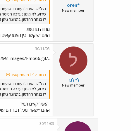
oren*
נצל"ש-האם לדעתכם משעמם ל
New member
כידוע, לא מזמן נערכה הטיסה ה
לו בנהר ההדסון. בתמונה ניתן
מחווה מרגשת
האם יש קשר בין האמריקאים וב
30/11/03
ל
../images/Emo66.gif האמריקאים תמיד
נכתב ע"י suprman1:
ליילנד
נצל"ש-האם לדעתכם משעמם ל
New member
כידוע, לא מזמן נערכה הטיסה ה
לו בנהר ההדסון. בתמונה ניתן
האמריקאים תמיד
אהבו "שאו" ומכל דבר הם עו
30/11/03