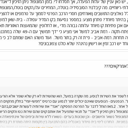
 יש כאן עניין של עלות הפעלה, אך תסלחו לי: בזמן המונופול ניתן הזיכיון ל"א
לתי-ריווחיים. מה קיבלנו? הסובסידיה בוטלה, המחירים עלו,הקוים בוטלו,המונופו
ל נאלצים התושבים (ואורחים) חסרי הרכב הפרטי לסמוך על טרמפים או להוציא 
 בהיתר מיוחד? פתרון מוצע: במספר נסיעות בקו הסדיר עפולה - בית-שאן למש
ם אכן פתיחת קו מיוחד עלותה גבוהה מדי , או לחלופין: שהמועצות האזוריות 
- דוגמא: במקום להפריט קו כמו
יה תחרות. רמת-אביב - פ"ת זה רק בתור משל.
ועוד משהו: האם שמתם לב כי מ
יש רכב זמין או רישיון נהיגה? שלא כולנו צפונבונים?
מריקאים???
"מ לשפר את השירות לנוסע. מה שקרה בפועל, הוא שהשירות לא רק שלא שופר אלא הורע.
ל אחר.
2.מאז הוחל לדבר על הפרטה הפסיקה "אגד" את שירותיה לעשרות ישובים,בהם ישוב
ונופול ניתן הזיכיון ל"אגד" על תנאי שתפעיל את אותם קוים שהם שירות נטו והקוים הריוחי
המונופול נשאר והישובים - וכן שכונות בערים - נשארו ללא שירות ובימים של אינתיפאדה
במוניות.
החזרנו לימי בית טיודור באנגליה בהם התנועה בין מקומות היתה מותרת רק בהית
אזורים אחרים שמניתי - יבצעו את הכניסות לאותם ישובים, אם אכן פתיחת קו מיוחד עלות