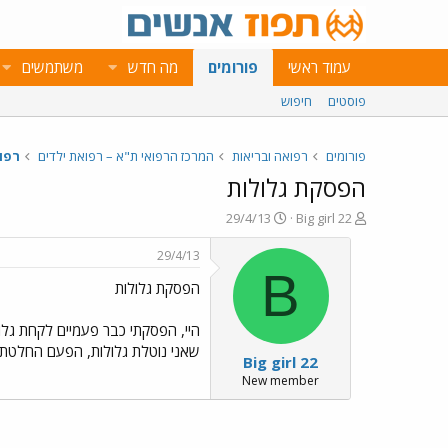
עמוד ראשי
פורומים
מה חדש
משתמשים
פוסטים
חיפוש
פורומים
רפואה ובריאות
המרכז הרפואי ת"א – רפואת ילדים
רפו
הפסקת גלולות
פ
פ
29/4/13
Big girl 22
ו
ו
ת
ר
29/4/13
ח
ס
B
הפסקת גלולות
ה
ם
נ
ב
ו
ת
היי, הפסקתי כבר פעמיים לקחת גל
ש
א
שאני נוטלת גלולות, הפעם החלטתי
Big girl 22
א
ר
י
New member
ך