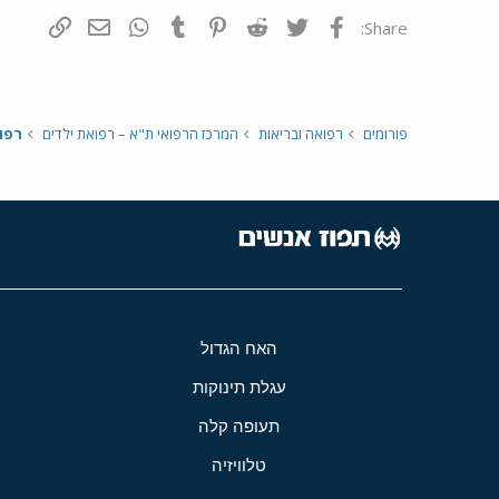
פייסבוק
Twitter
Reddit
Pinterest
Tumblr
WhatsApp
דואר אלקטרונ
הוסף קי
Share:
פורומים
רפואה ובריאות
המרכז הרפואי ת"א – רפואת ילדים
רפו
האח הגדול
עגלת תינוקות
תעופה קלה
טלוויזיה