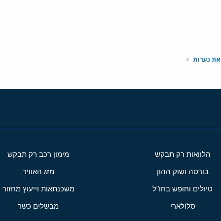
י
שור
את נערות
הלוואות רק תבקש
מימון רכב רק תבקש
בורסה ושוק ההון
מזג האוויר
טיולים וחופש בחו"ל
משכנתאות וייעוץ מחזור
סלולארי
מבשלים כשר