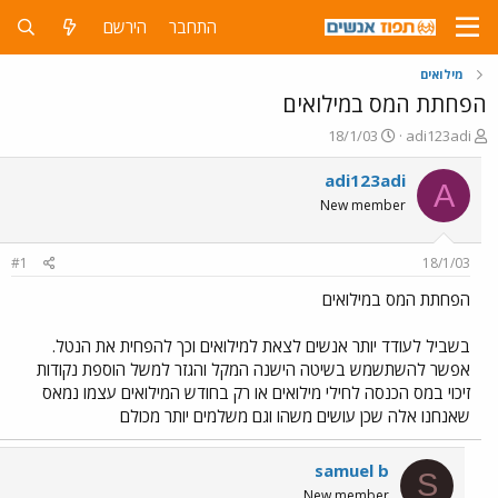
התחבר
הירשם
מילואים
הפחתת המס במילואים
פ
פ
18/1/03
adi123adi
ו
ו
ת
ר
adi123adi
A
ח
ס
New member
ה
ם
נ
ב
ו
ת
#1
18/1/03
ש
א
א
ר
הפחתת המס במילואים
י
ך
בשביל לעודד יותר אנשים לצאת למילואים וכך להפחית את הנטל.
אפשר להשתשמש בשיטה הישנה המקל והגזר למשל הוספת נקודות
זיכוי במס הכנסה לחילי מילואים או רק בחודש המילואים עצמו נמאס
שאנחנו אלה שכן עושים משהו וגם משלמים יותר מכולם
samuel b
S
New member