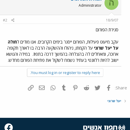
ה
Administrator
#2
18/9/07
סגירת הפורום
עקב מיעוט פעילות, הפורום ייסגר בימים הקרובים. אנו מודים ל
חולה
על יעל שרוני
על הקמתו, ניהולו וההשקעה הרבה בו לאורך תקופה
ארוכה, ומאחלים לה בהצלחה בהמשך דרכה בתפוז.
במידה והנושא
ישוב להיות רלוונטי בעתיד נשמח לשקול את פתיחת הפורום מחדש.
You must log in or register to reply here.
פייסבוק
Twitter
Reddit
Pinterest
Tumblr
WhatsApp
דואר אלקטרוני
הוסף קישור
Share:
יעל שרוני