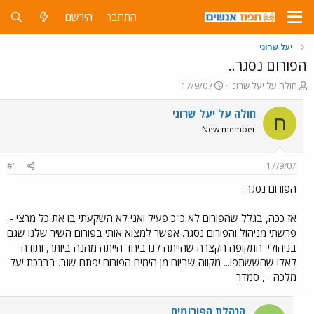
התחבר
הירשם
יעל שרוני
הפורום נסגר..
פ
פ
חולה על יעל שרוני
17/9/07
ו
ו
ת
ר
חולה על יעל שרוני
ח
ח
ס
New member
ה
ם
נ
ב
ו
ת
#1
17/9/07
ש
א
א
ר
הפורום נסגר..
י
ך
אז ככה, בגלל שהפורום לא כ"כ פעיל ואני לא השקעתי בו את כל מרצי -
פרשתי מניהול והפורום נסגר. אפשר למצוא אותי בפורום השיר שלנו שגם
בניהולי
התקופה הקצרה שהייתה לנו ביחד הייתה מהנה ביותר, ותודה
לאלו שהששתפו... מקווה שביום מן הימים הפורום יפתח שוב. בברכת יעל
מלכה
, סמדר
הנהלת הפורומים