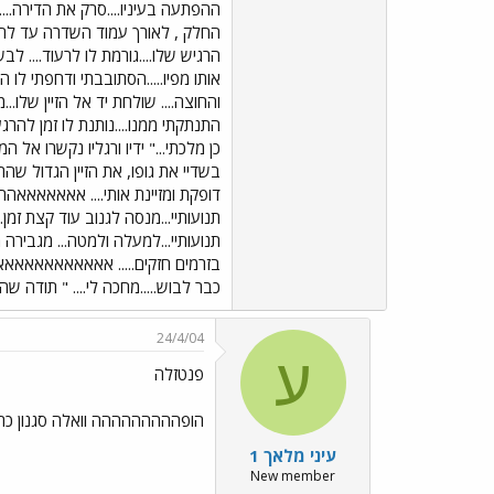
ההפתעה בעיניו....סרק את הדירה....
החלק , לאורך עמוד השדרה עד לחר
הרגיש שלו....גורמת לו לרעוד.... ל
אותו מפיו.....הסתובבתי ודחפתי לו ה
והחוצה.... שולחת יד אל הזיין שלו..
התנתקתי ממנו....נותנת לו זמן להרגע.
כן מלכתי..." ידיו ורגליו נקשרו אל 
בשדיי את גופו, את הזיין הגדול שהת
דופקת ומזיינת אותי.... אאאאאאאהה
תנועותיי...מנסה לגנוב עוד קצת זמן...
תנועותיי...למעלה ולמטה... מגבירה מהי
בזרמים חזקים..... אאאאאאאאאאאאא
כבר לבוש.....מחכה לי.... " תודה ש
24/4/04
ע
פנטזלה
הופההההההההה וואלה סגנון כתי
עיני מלאך 1
New member