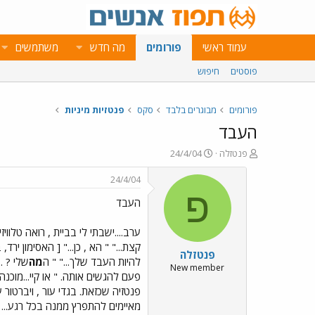
עמוד ראשי
פורומים
מה חדש
משתמשים
פוסטים
חיפוש
פורומים
מבוגרים בלבד
סקס
פנטזיות מיניות
העבד
פ
פ
פנטזלה
24/4/04
ו
ו
ת
ר
24/4/04
ח
ס
פ
העבד
ה
ם
נ
ב
ו
ת
ערב....ישבתי לי בביית , רואה טלוויז
ש
א
קצת..." " הא , כן..." [ האסימון יר
פנטזלה
א
ר
להיות העבד שלך..." " ה
מה
שלי ? .
י
New member
פעם להגשים אותה. " או קיי...מוכנ
ך
פנטזיה שכזאת. בגדי עור , ויברטור 
מאיימים להתפרץ ממנה בכל רגע... תחת