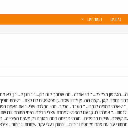
בלוגים
המומחים
יה.....הטלפון מצלצל... " היי אורנה , מה שלומך ? זה רונן...." " רונן ? ...." [ ל
ד, בחור נחמד...קטן , קצת רזה. מן ילדון שכזה...] מפטפטים לנו קצת - "שיחת חולין
..." שאלתי המומה לגמרי... " העבד , הכלב...תהיי המלכה שלי..." את האמת ה
ה לנסות ..." אמרתי לו. קבענו להפגש למחרת אצלי בדירה. הייתי מתוחה ונרגשת.
עם קשירה, אזיקים מרופדים... חזרתי הבייתה חמה ורטובה רק מעצם הציפייה... ה
וני עור עם פתח מלמטה וביריות.... וכמובן נעלי עקב שחורות וגבוהות... צילצול 