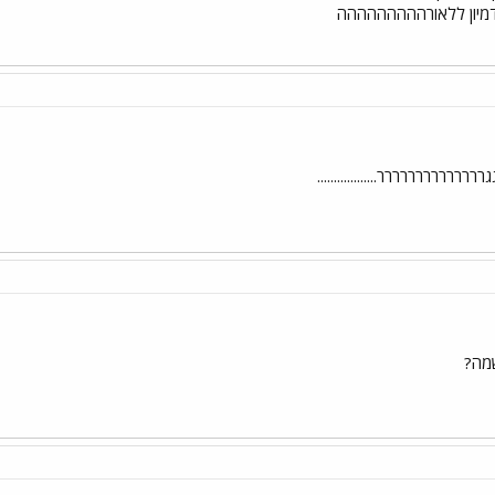
מיון ללאורההההההההה
רררררררררררר..................
מה?