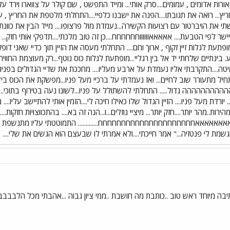
אורות אדומים , עמומים....סרק אותי... ומייד התפשט , שם קולר על צווארו וירד 
יץ... רואה את תגובתו....הפנה את ישבנו כלפיי....התחלתי מלטפת את החריץ
בשתי את הויברטור עם רצועות הקשירה...נעמדת מול פרצופו.... מייד הבין את כוונ
יישר לפי הטבעת.... אאאאאווווווחחחחחח....כן זה טוב מלכתי....תדפקי אותי חזק.
.מופתעת לגלות זיין זקוף , ארוך וחם.... התחלתי מעסה את הזיין תוך כדיי שאני ד
 בינתיים שלחתי יד אל בין רגליי...מופתעת לגלות כוס נוטף...רק מעוצמת החוויה....
המיטה....התקרבתי אליו נעמדת על ארבע מעליו.... מחככת את שדיי הגדולים בפניו,
חיל מתעורר שוב לחיים... ואז נעמדתי על ברכיי מעל פניו...מפשקת את הכוס בידיי
הההההההההה גדול..... התחלתי להשתולל על פניו...לשונו נעה בטירוף בתוכי.
 יורדת מעל פניו.... הזיין הגדול שלו כאילו חיכה לי....הזמין אותי להתיישב עליו....
רות..מהר יותר....חזק יותר... מיציי נוזלים...ו...הנה זה בא.... בהתכווצויות חזקו
אאאאאאחחחחחחחחחחחחחחחחחחחחח............. התמוטטתי עליו מתנשפת בחוזקה
הגשמת לי פנטזיה..." אמר חייכתי....ולא אמרתי לו שבעצם הוא הגשים את שלי....
בה מיוחד ראש טוב ..כותבת מה חושבת ..ממי ציון גבוה ...אהבתי מכל הלבב