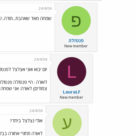
24/4/04
פ
שמחה מאד שאהבת...תודה../images/Emo25.gif
פנטזלה
New member
24/4/04
L
יום יבוא ואני אצלצל לפנטזל
לאורה : היי פנטזלה פנטזלה:
צמודים) לאורה: אני שפחה ל
LauraLF
New member
24/4/04
ע
אולי נצלצל ביחד?
לאורה תחזרי אחורה בבקשה