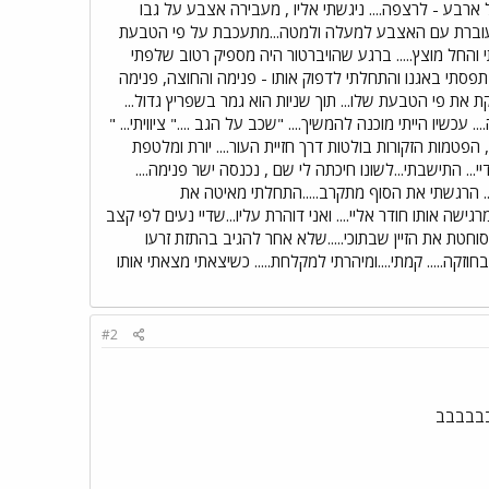
על ארבע - לרצפה.... ניגשתי אליו , מעבירה אצבע על גבו
 , עוברת עם האצבע למעלה ולמטה...מתעכבת על פי הטבעת
תי והחל מוצץ..... ברגע שהויברטור היה מספיק רטוב שלפתי
.. תפסתי באגנו והתחלתי לדפוק אותו - פנימה והחוצה, פנימה
ופקת את פי הטבעת שלו... תוך שניות הוא גמר בשפריץ גדול...
 עכשיו הייתי מוכנה להמשיך.... "שכב על הגב ...." ציוויתי... "
 הפטמות הזקורות בולטות דרך חזיית העור.... יורת ומלטפת
... התישבתי...לשונו חיכתה לי שם , נכנסה ישר פנימה....
... הרגשתי את הסוף מתקרב.....התחלתי מאיטה את
 מרגישה אותו חודר אליי.... ואני דוהרת עליו...שדיי נעים לפי קצב
ת....סוחטת את הזיין שבתוכי.....שלא אחר להגיב בהתזת זרעו
..... קמתי....ומיהרתי למקלחת..... כשיצאתי מצאתי אותו
#2
בבבבבבב