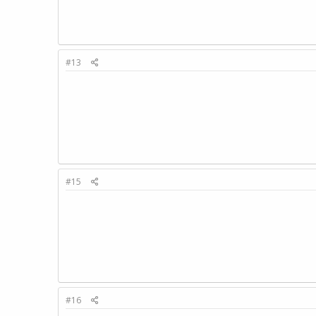
#13
#15
#16