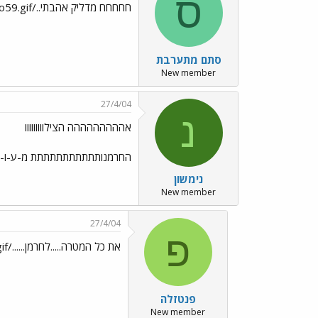
ס
חחחחח מדליק אהבתי../images/Emo59.gif
סתם מתערבת
New member
27/4/04
נ
אההההההההה הצילווווווווו
החרמנותתתתתתתתתתת מ-ע-ו-
נימשון
New member
27/4/04
פ
את כל המטרה.....לחרמן....../images/Emo3.gif
פנטזלה
New member