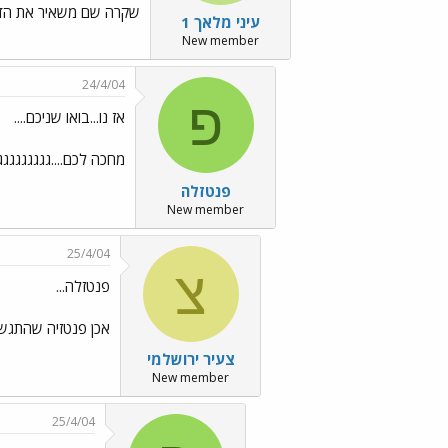
שקרה שם משאיר את הד
עיני מלאך 1
New member
24/4/04
פ
אז נו...בואו שניכם....
מחכה לכם....גגגגגגגגגגרר
פנטזלה
New member
25/4/04
צ
פנטזלה...
אכן פנטזיה שהתגש
צעיר ירושלמי
New member
25/4/04