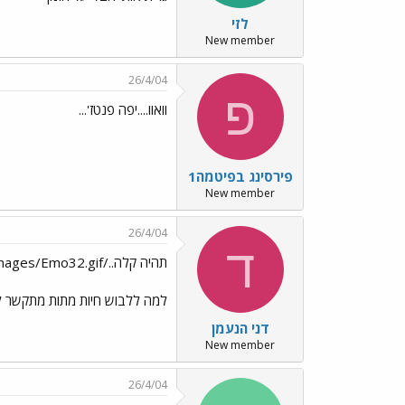
לזי
New member
26/4/04
פ
וואוו....יפה פנטז'...
פירסינג בפיטמה1
New member
26/4/04
ד
תהיה קלה../images/Emo32.gif
למה ללבוש חיות מתות מתקשר לה
דני הנעמן
New member
26/4/04