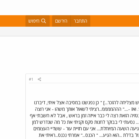
התחבר
הירשם
חיפוש
#1
א ממש מצליחה להזכר...] " כן נפגשנו במסיבה אצל איתי, דיברנו
". ואז -...." הההממממ...רציתי לשאול אותך משהו - אני רוצה
פנטזיה הזאת רצה לי כבר אייזה זמן בראש , אבל לא חשבתי אף
... נסעתי לי בבוקר לחנות סקס וקניתי את כל מה שנדרש למן
גיעה השעה המיוחלת.... אני עם חזיית עור - ששדיי העצומים
בדלת ...הוא הגיע.... " הכנס..." אמרתי נכנס...ראיתי את