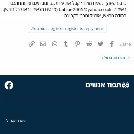
כרבע שעה). נשמח מאוד לקבל את עזרתכם,תגובותיכם ומועמדותכם
באימייל:
bablue2005@yahoo.co.uk
(פרטים מלאים יובאו לכל דורש).
בתודה מראש, אורטל וחברי הקבוצה.
You must log in or register to reply here.
פייסבוק
Twitter
Reddit
Pinterest
Tumblr
WhatsApp
דואר אלקטרוני
הוסף קישור
Share:
חסידות ברסלב
האח הגדול