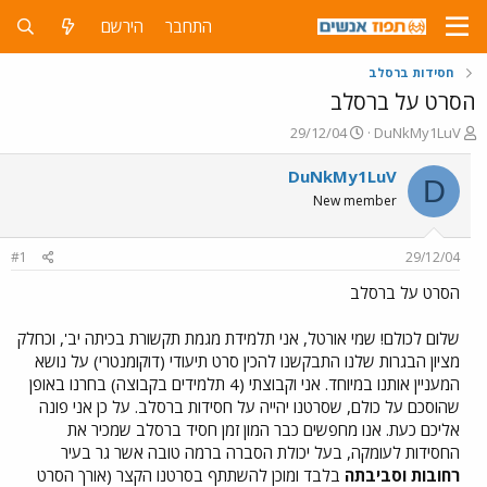
התחבר
הירשם
חסידות ברסלב
הסרט על ברסלב
פ
פ
29/12/04
DuNkMy1LuV
ו
ו
ת
ר
DuNkMy1LuV
D
ח
ס
New member
ה
ם
נ
ב
ו
ת
#1
29/12/04
ש
א
א
ר
הסרט על ברסלב
י
ך
שלום לכולם! שמי אורטל, אני תלמידת מגמת תקשורת בכיתה יב', וכחלק
מציון הבגרות שלנו התבקשנו להכין סרט תיעודי (דוקומנטרי) על נושא
המעניין אותנו במיוחד. אני וקבוצתי (4 תלמידים בקבוצה) בחרנו באופן
שהוסכם על כולם, שסרטנו יהייה על חסידות ברסלב. על כן אני פונה
אליכם כעת. אנו מחפשים כבר המון זמן חסיד ברסלב שמכיר את
החסידות לעומקה, בעל יכולת הסברה ברמה טובה אשר גר בעיר
רחובות וסביבתה
בלבד ומוכן להשתתף בסרטנו הקצר (אורך הסרט