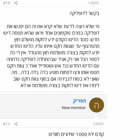
#19
1/6/01
בקשר לדופליקה
מי שלא רוצה לדעת שלא יקרא את זה הם יפגשו את
דופליקה במרכז פוקימונים אחד ויראו שהיא תפסה דיטו
חדש. כזכור הדיטו הקודם ידע לחקות מושלם חוץ
מהפרצוף עד שצוות רוקט איימו עליו. הדיטו החדש
יודע לחקות בצורה מושלמת חוץ מהגודל. אין לי כח
לספר הכל אני רק אגיד שבהתחלה דופליקה נלחמה
עם הדיטו החדש נגד אש וטוטודייל ואח``כ צוות רוקט
חטפו אותו ורצו לפתוח מופע בלה בלה בלה... מה
שאני לא בטוח לגביו זה אם בסוף צוות רוקט שוב
לימדו את דיטו לחקות בצורה מושלמת או לא
הפריק
ה
New member
#13
1/6/01
קודם יהיו 1000 שידורים חוזרים