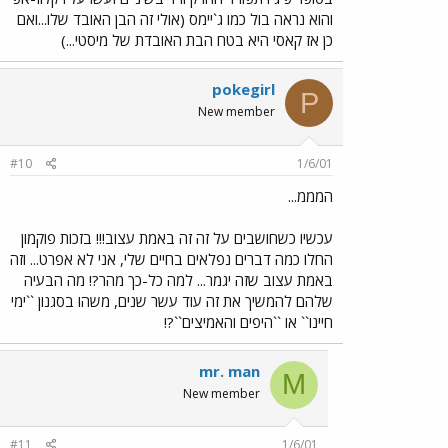
והוא נראה בול כמו ג`יימס (אולי זה הבן האובד שלו...ואם
כן אז קאסי היא בטח הבת האובדת של מיסטי...)
pokegirl
P
New member
#10
1/6/01
המממ...
עכשיו כשחושבים על זה זה באמת עצוב!!! בזכות פוקמון
החלו כמה דברים נפלאים בחיים שלי, אני לא אפרט... וזה
באמת עצוב שזה יגמר... למה כל-כך מהר?! מה הבעיה
שלהם להמשיך את זה עוד עשר שנים, משהו בסגנון ``ימי
חיינו`` או ``היפים והאמיצים``?!
mr. man
M
New member
#11
1/6/01