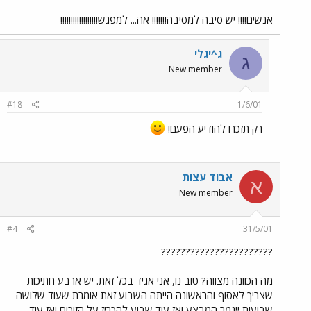
אנשים!!!! יש סיבה למסיבה!!!!!!! אה... למפגש!!!!!!!!!!!!!!!!!!
ג^יגלי
ג
New member
#18
1/6/01
רק תזכרו להודיע הפעם!
אבוד עצות
א
New member
#4
31/5/01
???????????????????????
מה הכוונה מצווה? טוב נו, אני אגיד בכל זאת. יש ארבע חתיכות
שצריך לאסוף והראשונה הייתה השבוע זאת אומרת שעוד שלושה
שבועות ייגמר המבצע ואז עוד שבוע להכריז על הזוכים ואז עוד