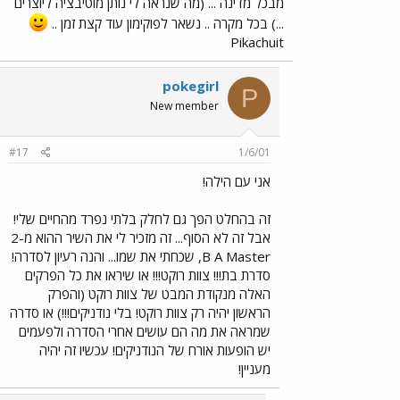
מבכל מדינה ... (מה שנראה לי נותן מוטיבציה ליוצרים
...) בכל מקרה .. נשאר לפוקימון עוד קצת זמן ..
Pikachuit
pokegirl
P
New member
#17
1/6/01
אני עם הילה!
זה בהחלט הפך גם לחלק בלתי נפרד מהחיים שלי!
אבל זה לא הסוף... זה מזכיר לי את השיר ההוא מ-2
B A Master, שכחתי את שמו... והנה רעיון לסדרה!
סדרת בת!!! צוות רוקט!!! או שיראו את כל הפרקים
האלה מנקודת המבט של צוות רוקט (והפרק
הראשון יהיה רק צוות רוקט! בלי נודניקים!!!) או סדרה
שמראה את מה הם עושים אחרי הסדרה ולפעמים
יש הופעות אורח של הנודניקים! עכשיו זה יהיה
מעניין!