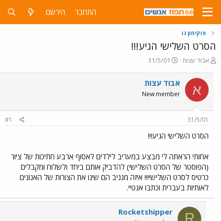
התחבר
הירשם
פוקימון גו
הסרט השלישי הגיע!!!
פ
פ
אבוד עצות
31/5/01
ו
ו
ת
ר
אבוד עצות
א
ח
ס
New member
ה
ם
נ
ב
ו
ת
#1
31/5/01
ש
א
א
ר
הסרט השלישי הגיע!!!
י
ך
אחותי הראתה לי מבצע במעריב לילדים לאסוף ארבע חתיכות של ציור
(הפוסטר של הסרט השלישי) להדביק אותם ביחד ולשלוח ומקבלים
כרטיס לסרט השלישי!!! איזה מגניב הם שינו את הצורות של האנונים
לאותיות בעברית וכתבו אנטיי.
Rocketshipper
R