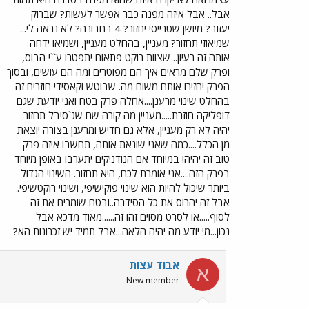
אבל.. אבל איזה מפנה כבר אפשר לעשות? שברוק
יעזוב? מיושן שטרייסי יחזור? 4 בחבורה? לא נראה לי...
שמיאוזי תחזור? מעניין, בהחלט מעניין, ושמיאו ידחה
אותה זה רעיון.. שצוות רוקט פתאום יתפטרו ע``י הבוס,
ופרק שלם מראים איך הם מפוטרים ומה הם עושים, ובסוך
הפרק יחזירו אותם משום מה. שבוטש וקאסידי חוזרים זה
בהחלט שינוי מרענן....אחלה פרק בטח ואני יודעת שגם
דופליקה חוזרת.....מעניין מה קורה שם שג`סיבל תחזור
יהיה לא רק מעניין, אלא גם חדיש ומרענן בצורה יוצאת
מן הכלל....כמה שאני שונאת אותה, תחשבו איזה פרק
טוב זה יהיה! במיוחד אם הנודניקים יתערבו באופן מיוחד
בפרק הזה....אני אומרת לכם, היא תחזור. השינוי הגדול
ביותר שיכול להיות הוא שינוי פוקישיפי, ושינוי רוקטשיפי.
אבל זה יהרוס את כל הסידרה..ובטח שומרים את זה
לסוף.....או לסרט מסוים זהו זה......מאוד מדכא אבל
נכון...מי יודע מה יהיה הלאה...אבל תמיד יש זכרונות הא?
אבוד עצות
א
New member