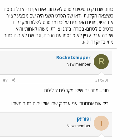
כתוב שם רק כרטיסים לסרט לא כתוב איזו הקרנה. אבל בפסח
כשיצאה הקלטת וידאו של הסרט השני היה שם מבצע לצייר
את הפוקימונים האהובים עליכם מהסרט לשלוח ומקבלים
כרטיסים לטרום-בכורה. בזמנו ציירתי משהו לאחותי והיא
שלחה אבל עדיין לא פירסמו את הזוכים, וגם שם לא היה כתוב
מתי בדיוק זה יגיע.
Rocketshipper
R
New member
#7
31/5/01
טוב....מחר יום שישי מקבלים 7 לילות
בידיעות אחרונות..אני אבדוק שם...אולי יהיה כתוב משהו
ופוריאן
ו
New member