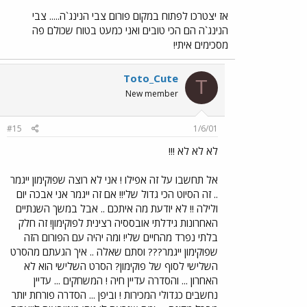
אז יצטרכו לפתוח במקום פורום צבי הנינג`ה..... צבי
הנינג`ה הם הכי טובים ואני כמעט בטוח שכולם פה
מסכימים איתי!
Toto_Cute
T
New member
#15
1/6/01
לא לא לא !!!
אל תחשבו על זה אפילו ! אני לא רוצה שפוקימון ייגמר
.. זה הסיוט הכי גדול שלי!! אם זה ייגמר אני אבכה יום
ולילה !! לא יודעת מה איתכם .. אבל במשך השנתיים
האחרונות גידלתי אובססיה רצינית לפוקימון! זה חלק
בלתי נפרד מהחיים שלי! ומה יהיה עם הפורום הזה
שפוקימון ייגמר??? וסתם שאלה .. איך הגעתם מהסרט
השלישי לסוף של פוקימון? הסרט השלישי הוא לא
האחרון ... והסדרה עדיין חיה ! המשחקים ... עדיין
נחשבים כגדולי המכירות ! וביפן ... הסדרה פורחת יותר