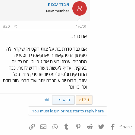
אבוד עצות
א
New member
#20
1/6/01
אם כבר...
אם כבר סדרת בת על צוות רוקט אז שיקראו לה
פוקימון-הרפתקאות הניאו וקאסדי ובוטש יהיו
הכוכבים. אנחנו רואים את ג`סי וג`יימס כל יום
בפוקימון עדיף לעשות משהו חדש לגמרי. ככה
הנודניקים וג`סי וג`יימס יופיעו פרק אחד בכל
עונה, הבוס יופיע הרבה יותר ועוד חברי צוות רוקט
וכו` וכו` וכו`
Last
1 of 2
הבא
You must log in or register to reply here.
פייסבוק
Twitter
Reddit
Pinterest
Tumblr
WhatsApp
דואר אלקטרוני
הוסף קישור
Share: