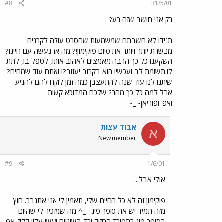
#8
31/5/01
רק אני חושב שזה רע?
תגידו לא חשבתם שמשמעות שהסרט עולה לקרנים
מבשרת יותר ויותר את סיום פוקימון!? מה אז נעשה עם חיינו?
השקענו כל כך הרבה מאמצים לאהוב אותו, לטפל בו, לתת
לו תשומת לב ועכשיו הוא בקרוב יעזוב?! ואתם עוד שמחים?
שיתנו לנו עוד שנה להתעצבן כמה זמן לוקח להם להגיע
אבל למה כל כך מהר? שלכם המדוכא קשות
ואפ-ופוריאן~_~
אבוד עצות
א
New member
#9
1/6/01
אולי אבל...
פוקימון זה לא כל החיים שלי, תאמין לי אני אתגבר. חוץ
מזה תמיד יש את סופר פיג -_^ מה שמזכיר לי שהיום
בסופר פיג רתפורד החזיק ורד בשיניים ועשו עליו קלוז-אפ