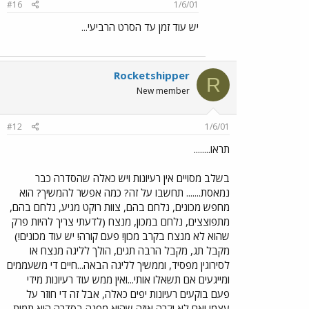
#16
1/6/01
יש עוד זמן עד הסרט הרביעי...
Rocketshipper
R
New member
#12
1/6/01
תראו........
בשלב מסויים אין רעיונות ויש כאלה שהסדרה כבר
נמאסת....... תחשבו על זה? כמה אפשר להמשיך? הוא
מחפש מכונים, נלחם בהם, צוות רוקט מגיע, נלחם בהם,
מתפוצצים, נלחם במכון, מנצח (לדעתי צריך להיות פרק
שהוא לא מנצח בקרב מכון! פעם קורה! יש עוד מכונים!)
מקבל תג, מקבל הרבה תגים, הולך לליגה מנצח או
לסירוגין מפסיד, וממשיך לליגה הבאה...חיים די משעממים
ומייגעים אם תשאלו אותי...ואין ממש עוד רעיונות מידי
פעם בוקעים רעיונות יפים כאלה, אבל זה די חוזר על
עצמו ואם לא יקרה איזה שהוא מפנה בסדרה היא תמות