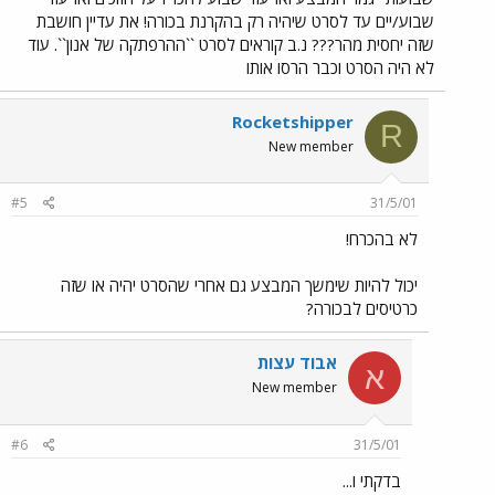
שבוע/יים עד לסרט שיהיה רק בהקרנת בכורה! את עדיין חושבת
שזה יחסית מהר??? נ.ב קוראים לסרט ``ההרפתקה של אנון``. עוד
לא היה הסרט וכבר הרסו אותו
Rocketshipper
R
New member
#5
31/5/01
לא בהכרח!
יכול להיות שימשך המבצע גם אחרי שהסרט יהיה או שזה
כרטיסים לבכורה?
אבוד עצות
א
New member
#6
31/5/01
בדקתי ו...