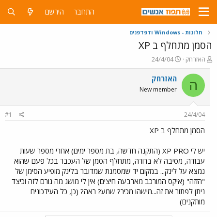
התחבר
הירשם
חלונות - Windows ודפדפנים
הסמן מתחלף ב XP
פ
פ
האזרחק
24/4/04
ו
ו
ת
ר
האזרחק
ה
ח
ס
New member
ה
ם
נ
ב
ו
ת
#1
24/4/04
ש
א
א
ר
הסמן מתחלף ב XP
י
ך
יש לי XP PRO (התקנה חדשה, בת מספר ימים) אחרי מספר שעות
עבודה, מסיבה לא ברורה, מתחלף הסמן של העכבר בכל פעם שהוא
נמצא על לינק... במקום יד שמסמנת שמדובר בלינק מופיע הסימן של
"הזזה" (איקס המורכב מארבעה חיצים) אין לי מושג מה גורם לזה וכיצד
ניתן לפתור את זה...מישהו מכיר? שמע? ראה? (כן, כל העידכונים
מותקנים)