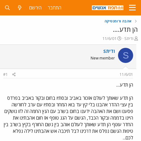
התחבר
הירשם
אהבה ורומנטיקה
הן תדע....
פ
פ
Sודית
11/6/01
ו
ו
ת
ר
Sודית
S
ח
ס
New member
ה
ם
נ
ב
ו
ת
#1
11/6/01
ש
א
א
ר
הן תדע....
י
ך
הן תדע שאותך לעולם אזכור באביב ובסתיו בחום ובקור באביב בפרדס
בין עצי ההדר אהבנו בלי קץ עד בוא המחר ובסתיו עם ערב לחורשה
פסענו ושם את האהבה ידענו בחום בשרב עם הנץ החמה זה לזו נושקים
היינו בדממה ובקור הכבד, הגשם על הגג טופף אז חום אהבתינו את
החדר עוטף הן תדע שאותך לעולם אוהב בין גשם החורף בקיץ בשרב בין
טיפות הגשם נפלס את דרכינו לבל תיכבה אש אהבתינו לילה נפלא
לכם...