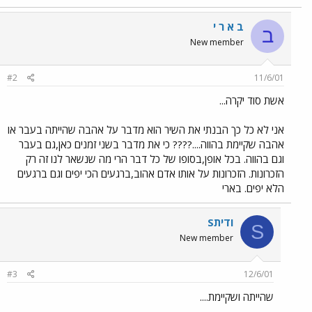
ב א ר י
ב
New member
#2
11/6/01
אשת סוד יקרה...
אני לא כל כך הבנתי את השיר הוא מדבר על אהבה שהייתה בעבר או
אהבה שקיימת בהווה....???? כי את מדבר בשני זמנים כאן,גם בעבר
וגם בהווה. בכל אופן,בסופו של כל דבר הרי מה שנשאר לנו זה רק
הזכרונות. הזכרונות על אותו אדם אהוב,ברגעים הכי יפים וגם ברגעים
הלא יפים. בארי
Sודית
S
New member
#3
12/6/01
שהייתה ושקיימת....