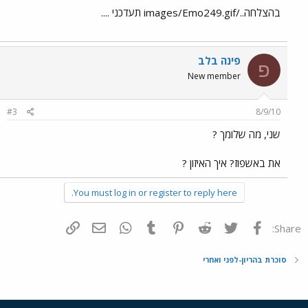
בהצלחה../images/Emo249.gif תעדכני ....
פינה בלב
פ
New member
#3
8/9/10
שני, מה שלומך ?
את באשפוז? איך האיזון ?
You must log in or register to reply here.
פייסבוק
Twitter
Reddit
Pinterest
Tumblr
WhatsApp
דואר אלקטרוני
הוסף קישור
Share:
סוכרת בהריון-לפני ואחרי