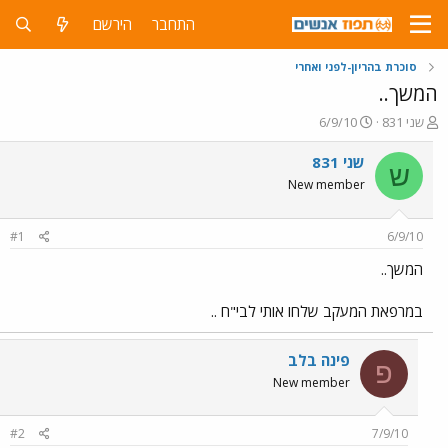
התחבר
הירשם
סוכרת בהריון-לפני ואחרי
המשך..
פ
פ
שני 831
6/9/10
ו
ו
ת
ר
שני 831
ש
ח
ס
New member
ה
ם
נ
ב
ו
ת
#1
6/9/10
ש
א
א
ר
המשך..
י
ך
במרפאת המעקב שלחו אותי לבי"ח ..
פינה בלב
פ
New member
#2
7/9/10