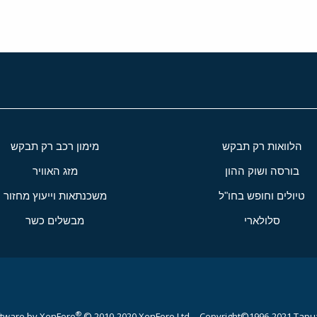
הלוואות רק תבקש
מימון רכב רק תבקש
בורסה ושוק ההון
מזג האוויר
טיולים וחופש בחו"ל
משכנתאות וייעוץ מחזור
סלולארי
מבשלים כשר
®
tware by XenForo
© 2010-2020 XenForo Ltd.
Copyright©1996-2021,Tapuz