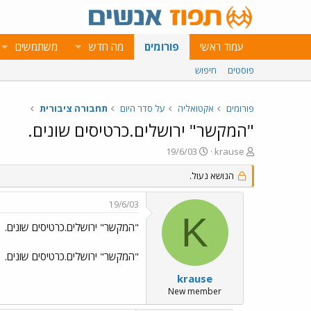
עמוד ראשי
פורומים
מה חדש
משתמשים
פוסטים
חיפוש
פורומים
אקטואליה
על סדר היום
תחבורה ציבורית
"המקשר" ירושלים.כרטיסים שונים.
פ
פ
19/6/03
krause
ו
ו
ת
ר
הנושא נעול.
ח
ס
ה
ם
19/6/03
נ
ב
K
ו
ת
"המקשר" ירושלים.כרטיסים שונים.
ש
א
א
ר
"המקשר" ירושלים.כרטיסים שונים.
י
ך
krause
New member