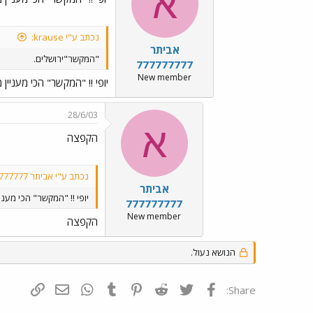
א
נכתב ע"י krause:
אביתר
"המקשר"ירושלים.
777777777
New member
יופי !! "המקשר" הכי מעניין מ
28/6/03
א
הקפצה
נכתב ע"י אביתר 777777777:
אביתר
יופי !! "המקשר" הכי מעניי
777777777
New member
הקפצה
הנושא נעול.
פייסבוק
Twitter
Reddit
Pinterest
Tumblr
WhatsApp
דואר אלקטרונ
הוסף קי
Share: