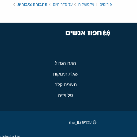
פורומים
אקטואליה
על סדר היום
תחבורה ציבורית
האח הגדול
עגלת תינוקות
תעופה קלה
טלוויזיה
עברית (he_IL)
 Media Ltd.