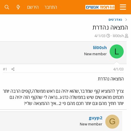
התחבר
הירשם
גאדג'טים
המצאה נהדרת
פ
פ
4/1/03
lil00sh
ו
ו
ת
ר
lil00sh
L
ח
ס
New member
ה
ם
נ
ב
ו
ת
#1
4/1/03
ש
א
א
ר
המצאה נהדרת
י
ך
צריך להמציא קוף שמדבר,שהוא יהיה גם ראש ממשלה,קופים הרבה יותר
חכמים מהאנשים שיש בממשלה כרגע...נראה לי שהקוף הזה יהיה גם
יותר חתיך מהם וגם יותר חכם מהם פי 2...איך ההמצאה שלי?
guyp2
G
New member