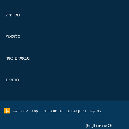
טלוויזיה
סלולארי
מבשלים כשר
חתולים
צור קשר
תקנון הפורום
מדיניות פרטיות
עזרה
עמוד ראשי
עברית (he_IL)