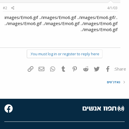
#2
4/1/03
../images/Emo6.gif ../images/Emo6.gif ../images/Emo6.gif
../images/Emo6.gif ../images/Emo6.gif ../images/Emo6.gif
../images/Emo6.gif
You must log in or register to reply here.
פייסבוק
Twitter
Reddit
Pinterest
Tumblr
WhatsApp
דואר אלקטרוני
הוסף קישור
Share:
גאדג'טים