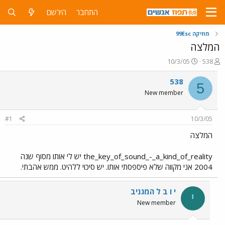
התחבר
הירשם
מוזיקה 99Esc
המלצה
פ
פ
10/3/05
538
ו
ו
ת
ר
538
5
ח
ס
New member
ה
ם
נ
ב
ו
ת
#1
10/3/05
ש
א
א
ר
המלצה
י
ך
the_key_of_sound_-_a_kind_of_reality יש לי אותו מסוף שנה
2004 אני מקווה שלא פיספסתי אותו. יש סיכוי ללהיט. ממש אהבתי.
י ו ב ל המגניב
י
New member