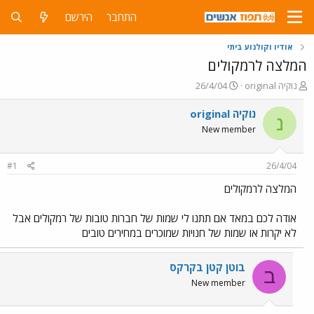
התחבר
הירשם
אודיו וקולנוע ביתי
המלצה לרמקולים
פ
פ
נוקיה original
26/4/04
ו
ו
ת
ר
נוקיה original
נ
ח
ס
New member
ה
ם
נ
ב
ו
ת
#1
26/4/04
ש
א
א
ר
המלצה לרמקולים
י
ך
אודה לכם במאד אם תתנו לי שמות של חברות טובות של רמקולים אבל
לא יקרות או שמות של חנויות שמוכרים במחירים טובים
בוטן קטן בקרקס
ב
New member