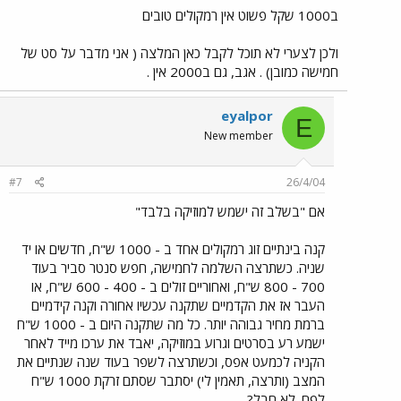
ב1000 שקל פשוט אין רמקולים טובים
ולכן לצערי לא תוכל לקבל כאן המלצה ( אני מדבר על סט של
חמישה כמובן) . אגב, גם ב2000 אין .
eyalpor
E
New member
#7
26/4/04
אם "בשלב זה ישמש למוזיקה בלבד"
קנה בינתיים זוג רמקולים אחד ב - 1000 ש"ח, חדשים או יד
שניה. כשתרצה השלמה לחמישה, חפש סנטר סביר בעוד
700 - 800 ש"ח, ואחוריים זולים ב - 400 - 600 ש"ח, או
העבר אז את הקדמיים שתקנה עכשיו אחורה וקנה קידמיים
ברמת מחיר גבוהה יותר. כל מה שתקנה היום ב - 1000 ש"ח
ישמע רע בסרטים וגרוע במוזיקה, יאבד את ערכו מייד לאחר
הקניה לכמעט אפס, וכשתרצה לשפר בעוד שנה שנתיים את
המצב (ותרצה, תאמין לי) יסתבר שסתם זרקת 1000 ש"ח
לפח. לא חבל?