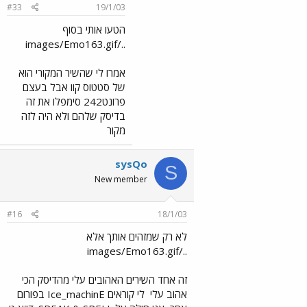
#33
19/1/03
הטעו אותי בסוף
../images/Emo163.gif
אמרו לי שהשיר המקורי הוא
של סטטוס קוו אבל בעצם
פרונט242 סימפלו את זה
בדיסק שלהם ולא היה לזה
מקור
sysQo
S
New member
#16
18/1/03
לא רק שמזהים אותך אלא
../images/Emo163.gif
זה אחד השירים האהובים עלי מהדיסק הכי
אהוב עלי
לי קוראים Ice_machinE בפורום