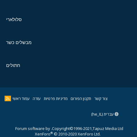
סלולארי
מבשלים כשר
חתולים
צור קשר
תקנון הפורום
מדיניות פרטיות
עזרה
עמוד ראשי
עברית (he_IL)
Forum software by
Copyright©1996-2021,Tapuz Media Ltd.
®
XenForo
© 2010-2020 XenForo Ltd.