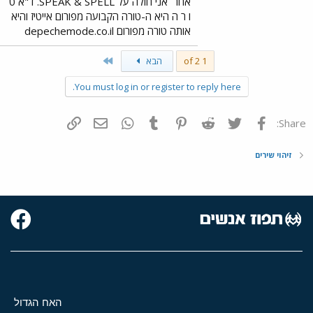
אחר
אני חולה על SPEAK & SPELL. ד"א ט
ו ר ה היא ה-טורה הקבועה מפורום אייטיז והיא
אותה טורה מפורום depechemode.co.il
Last
1 of 2
הבא
You must log in or register to reply here.
פייסבוק
Twitter
Reddit
Pinterest
Tumblr
WhatsApp
דואר אלקטרוני
הוסף קישור
Share:
זיהוי שירים
האח הגדול