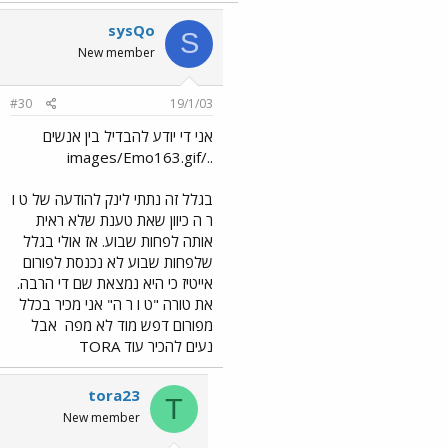
sysQo
S
New member
#30
19/1/03
אני די יודע להבדיל בין אנשים
../images/Emo163.gif
בגלל זה נתתי לינק להודעה של ט ו
ר ה כיוון שאת טענת שלא ראית
אותה לפחות שבוע. אז אולי בגלל
שלפחות שבוע לא נכנסת לפורום
אייטיז כי היא נמצאת שם די הרבה.
את טורה "ט ו ר ה" אני מכיר בכלל
מפורום דפש מוד לא מפה
אבל
נעים להכיר עוד TORA
tora23
T
New member