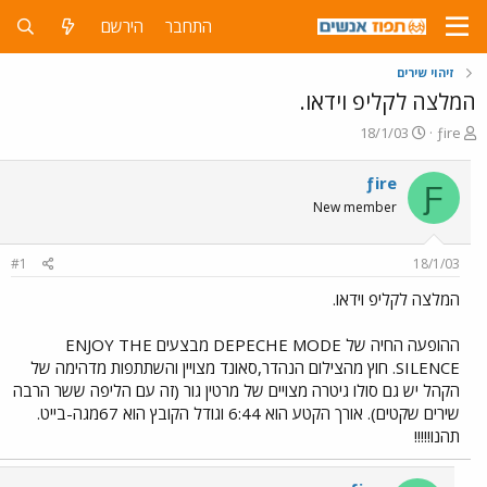
התחבר
הירשם
זיהוי שירים
המלצה לקליפ וידאו.
פ
פ
18/1/03
ƒire
ו
ו
ת
ר
ƒire
Ƒ
ח
ס
New member
ה
ם
נ
ב
ו
ת
#1
18/1/03
ש
א
א
ר
המלצה לקליפ וידאו.
י
ך
ההופעה החיה של DEPECHE MODE מבצעים ENJOY THE
SILENCE. חוץ מהצילום הנהדר,סאונד מצויין והשתתפות מדהימה של
הקהל יש גם סולו גיטרה מצויים של מרטין גור (זה עם הליפה ששר הרבה
שירים שקטים). אורך הקטע הוא 6:44 וגודל הקובץ הוא 67מגה-בייט.
תהנו!!!!!