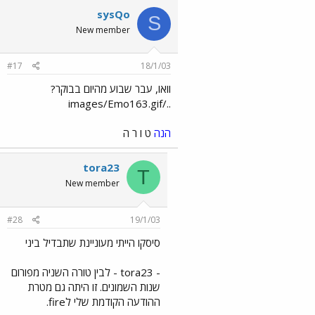
sysQo
S
New member
#17
18/1/03
וואו, עבר שבוע מהיום בבוקר?
../images/Emo163.gif
הנה
ט ו ר ה
tora23
T
New member
#28
19/1/03
סיסקו הייתי מעוניינת שתבדיל ביני
- tora23 - לבין טורה השניה מפורום
שנות השמונים. זו היתה גם מטרת
ההודעה הקודמת שלי לfire.