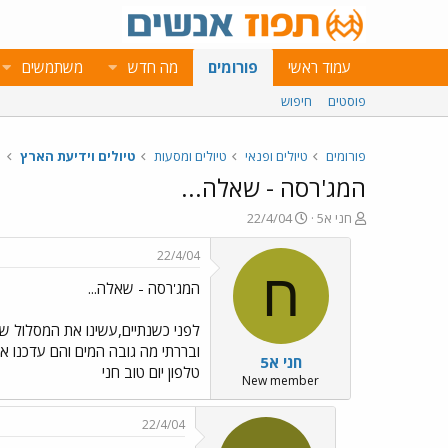
עמוד ראשי
פורומים
מה חדש
משתמשים
פוסטים
חיפוש
פורומים
טיולים ופנאי
טיולים ומסעות
טיולים וידיעת הארץ
המג'רסה - שאלה...
פ
פ
חני א5
22/4/04
ו
ו
ת
ר
22/4/04
ח
ס
ח
המג'רסה - שאלה...
ה
ם
נ
ב
ו
ת
לפני כשנתיים,עשינו את המסלול של 
ש
א
ובררתי מה גובה המים והם עדכנו או
חני א5
א
ר
טלפון יום טוב חני
י
New member
ך
22/4/04