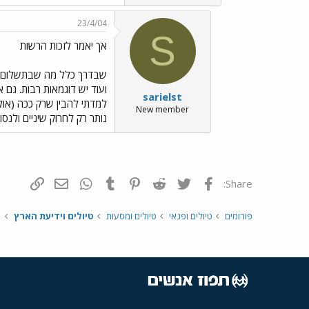
23/4/04
S
אך יאמר לזכות הרשות
שבדרך כלל מה שבתשלום מטופ
ועוד יש דוגמאות רבות. גם 
sarielst
למדתי להבין שרק ככה (אולי
New member
נותר רק לחרוק שיניים ולנס
פייסבוק
Twitter
Reddit
Pinterest
Tumblr
WhatsApp
דואר אלקטרונ
הוסף קי
Share:
פורומים
טיולים ופנאי
טיולים ומסעות
טיולים וידיעת הארץ