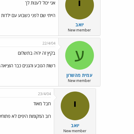
י
אני יכול לענות לך
הייתי שם לפני כשבוע עם ילדות ב
יוֹאב
New member
22/4/04
ע
בקיץ זה יהיה בתשלום
רשות הטבע והגנים כבר הוציאה מכ
עמית מהשרון
New member
23/4/04
י
חבל מאוד
רוב המקומות היפים לא פתוח
יוֹאב
New member