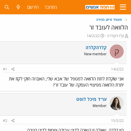
התחבר
הירשם
מעמד זרים, הגירה
הלוואה לעובד זר
פ
פ
קלרהקלרה
14/2/22
ו
ו
ת
ר
קלרהקלרה
ק
ח
ס
New member
ה
ם
נ
ב
ו
ת
#1
14/2/22
ש
א
א
ר
אני שוקלת לתת הלוואה למטפל של אבא שלי, האם זה חוקי לקזז את
י
יתרת הלוואה מפיצויי העסקה של עובד זר?
ך
עו"ד מיכל לופט
Member
#2
15/2/22
היי קלרה, שאלה זו קשורה לדיני עבודה ופחות לדיני הגירה.