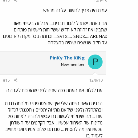
#13
12/9/10
עמית היה צריך לחשוב על זה מראש
אני באמת ישתדל לזכור חברים.... אבל זה בעייתי מאוד
שתבינו את זה זה לא חדש ששלוחות רישמיות פותחים
SVFx..... SNDx.... ARENAx.... וכדומה בכל מקרה לא בוכים
על חלב שנשפח שיהיה בהצלחה
PinKy The KiNg
P
New member
#15
12/9/10
אם לגלות את האמת ככה שניה לפני שהולכים לעבודה
הברית הזאת הייתה שלי איך שהצטרפתי למלחמה נגדת
ובהתחלה (לפני שידענו מתי זה יתסיים ) תכננתי לגדול
שם ... מה שיכולתי לעשות גם עכשי ולהוריד לפחות 20
מדינות של האיחוד עכשיו... אבל הקלפים על השולחן
עכשיו ואין מה להסתיר... סגרתם שלום אמיתי ואני מחוייב
לעמוד בו...