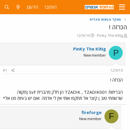
התחבר
הירשם
מפקד צבאות וגינדיס
הכרזה !
פ
פ
12/9/10
PinKy The KiNg
ו
ו
ת
ר
PinKy The KiNg
P
ח
ס
New member
ה
ם
נ
ב
ו
ת
#1
12/9/10
ש
א
א
ר
הכרזה !
י
ך
הבריתות TZADIK , TZADIK001 הן חלק מהברית SvF (מקווה
שרשמתי טוב ) קיצר אל תתקפו אותי אין לי אדמה
ואם יש בעיות פנו אליי
fireforge
F
New member