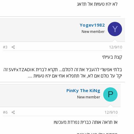
לא יהיו טעויות אל תדאג
Yogev1982
Y
New member
#3
12/9/10
קצת בעייתי
בלתי אפשרי להעביר את זה לכולם.... תקרא לברית SVFxTZADIK זה
יקל על כולם אם לא, אל תתפלא אחי אם יהיו טעויות .....
PinKy The KiNg
P
New member
#6
12/9/10
אז תראה אותה כברית נפרדת מעכשיו