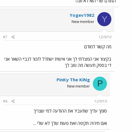
המודם שלי הוא לא זונה
Yogev1982
Y
New member
#7
12/9/10
מה קשור למודם
בקיצור אני המצלתי לך אני אישית ישתדל לזכור לגביי השאר אני
די בספק תעשה מה טוב לך
PinKy The KiNg
P
New member
#8
12/9/10
סומך עליך שתעביר את ההודעה למי שצריך
ואם תיהיה תקיפה זאת טעות שלך לא שלי ...