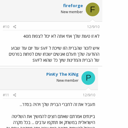
fireforge
F
New member
#10
12/9/10
לא זו טעות שלך אחי אתה לא יכול לצפות מ40
איש לזכור שהברית הזו שייכת ל SVF עוד יום עוד שבוע
ההודעה שלך תעלם ואנשים ישכחו שים לפחות בפרטים
של הברית והמדינות שיוך כל שהוא לSVF
PinKy The KiNg
P
New member
#11
12/9/10
תעביר את זה לחברי הברית שלך ויהיה בסדר...
ביינתים אמרתם שאתם רוצים להמשיך את השליטה
הישראלית במשחק אז תתקפו ערבים ... בכל מקרה