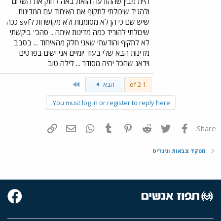
היית מבין שההודעה הזאת באה לחזק את השלום
ולהגיד שיכולתי לתקוף את האיחוד עם המדינות
שיש שם כי הן לא מסומנות ולא מקושרות לsvf ככה
שיכולתי להוריד כמה מדינות איתה .. סהכ'' ביקשתי
לא לתקוף והודעתי שאני חלק מהאיחוד ... בסבב
מדינות הבא שלי בעוד יומיים אני ישים בפרטים
וידאג שהכל יהיה מסודר ... לילה טוב
Last
1 of 2
הבא
You must log in or register to reply here.
פייסבוק
Twitter
Reddit
Pinterest
Tumblr
WhatsApp
דואר אלקטרוני
הוסף קישור
Share:
מפקד צבאות וגינדיס