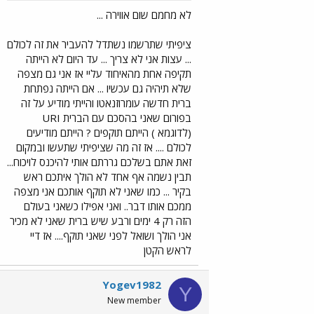
לא מחמם שום אווירה ...
ציפיתי שתרשמו נשתדל להעביר את זה לכולם
... עצות אני לא צריך ... עד היום לא הייתה
תקיפה אחת מהאיחוד עליי אז אני גם מצפה
שלא תיהיה גם עכשיו ... אם הייתה נפתחת
ברית חדשה עומרוזנאטו והייתי מודיע על זה
בפורום שאני בהסכם עם הברית URI
(לדוגמא ) הייתם תוקפים ? הייתם מודיעים
לכולם .... אז זה מה שציפיתי שתעשו ובמקום
זאת אתם בשלכם גררתם אותי להיכנס לויכוח...
תבין נשמה אף אחד לא הולך איתכם ראש
בקיר ... כמו שאני לא תוקף אותכם אני מצפה
ממכם אותו דבר.. ואני אפילו כשאני בעולם
הזה רק 4 ימים ורבע שיש ברית שאני לא מכיר
אני הולך ושואל לפני שאני תוקף.... אז דיי
לראש הקטן
Yogev1982
Y
New member