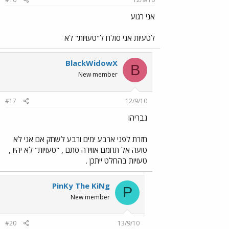
אני רגוע
לטעיות אני סולח ל"טעויות" לא
BlackWidowX
B
New member
#17
12/9/10
גבריהו
חזרת לפני ארבע ימים ורבע לשחק אם אני לא
טועה אל תחמם אווירה סתם , "טעויות" לא יהיו ,
טעויות בהחלט ייתכן .
PinKy The KiNg
P
New member
#20
13/9/10