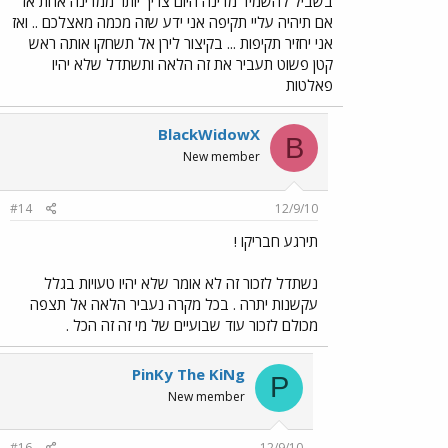
בשביל להשמיד מדינה היום צריך יותר ממדינה אחת אז
אם תיהיה עליי תקיפה אני ידע שזה מכמה מאצלכם .. ואז
אני יחזיר תקיפות ... בקיצור לירן אל תשחקו אותה ראש
קטן פשוט תעביר את זה הלאה ותשתדל שלא יהיו
פאלטות
BlackWidowX
B
New member
#14
12/9/10
תירגע חבריקו !
נשתדל לזכור זה לא אומר שלא יהיו טעויות בגלל
עקשנות יתרה . בכל מקרה נעביר הלאה אל תצפה
מכולם לזכור עוד שבועיים של מי זה זה הכל .
PinKy The KiNg
P
New member
#16
12/9/10