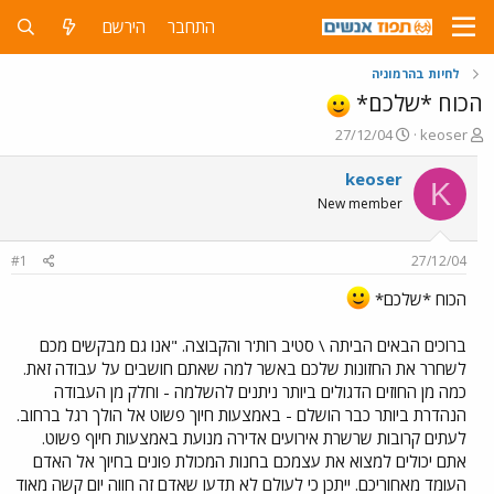
התחבר
הירשם
לחיות בהרמוניה
הכוח *שלכם*
פ
פ
27/12/04
keoser
ו
ו
ת
ר
keoser
K
ח
ס
New member
ה
ם
נ
ב
ו
ת
#1
27/12/04
ש
א
א
ר
הכוח *שלכם*
י
ך
ברוכים הבאים הביתה \ סטיב רות'ר והקבוצה. "אנו גם מבקשים מכם
לשחרר את החזונות שלכם באשר למה שאתם חושבים על עבודה זאת.
כמה מן החוזים הדגולים ביותר ניתנים להשלמה - וחלק מן העבודה
הנהדרת ביותר כבר הושלם - באמצעות חיוך פשוט אל הולך רגל ברחוב.
לעתים קרובות שרשרת אירועים אדירה מנועת באמצעות חיוף פשוט.
אתם יכולים למצוא את עצמכם בחנות המכולת פונים בחיוך אל האדם
העומד מאחוריכם. ייתכן כי לעולם לא תדעו שאדם זה חווה יום קשה מאוד