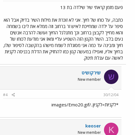
פעם מזמן קראתי שיר שילדה בת 13
כתבה, על כוחו של חיוך. אני לא זוכרת את מילות השיר בדיוק אבל הוא
סיפר על ילדה שמחייכת לאיש זר ברחוב וזה ממלא את ליבו בשמחה
והוא מחייך לקבצן ברחוב וכך מתגלגל החיוך ועושה להרבה אנשים
נעים בלב. השיר הקטן הזה השפיע עליי ומאז אני מודעת לכוחו של
חיוך ומבינה עד כמה אני מסוגלת לשמח מישהו בהקשבה לסיפור שלו,
בחיוך אליו, ואפילו במעשה קטן כמו להחזיק את הדלת בכניסה לקניות
לאשה עם עגלת תינוק.
שירקושיט
ש
New member
#4
30/12/04
*לקניות=לקניון../images/Emo20.gif
keoser
K
New member