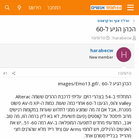
התחבר
הירשם
וורלד אוף וורקראפט
הכהן הגיע ל-60
פ
פ
10/9/10
harabecw
ו
ו
ת
ר
harabecw
H
ח
ס
New member
ה
ם
נ
ב
ו
ת
#1
10/9/10
ש
א
א
ר
הכהן הגיע ל-60 ../images/Emo13.gif
י
ך
התחלתי ב-54 בצהרי היום. עליתי לרכבת ההרים ששמה Alterac
Valley והופ, הגענו ל-60 אחרי כמה שעות. כמות ה-XP מ-AV פשוט
מפגרת...אבל אם זה מה שמונע ממני לתלוש שערות במקומות רגישים
מרוב תיסכול על קווסטים (פעם תשיעית, לא בא לי!) ברמה הזו, מה טוב.
אגב, התודעתי מחדש לתופעה המופלאה ב-AV רמה 51-60...יש את
האנשים הרגילים, ויש לוחמי Arms עם ציוד רייד מלא שהורגים חצי
מהרייד בבליידסטורם אחד.