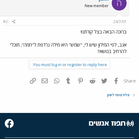
ה
New member
#2
24/7/01
ברוכה הבאה בצל קורתנו!
אגב, לפי המילון שיש לי, "שמש" היא מילה נרדפת ל"חמה"; תוכלי
להרחיב בנושא?
You must log in or register to reply here.
פייסבוק
Twitter
Reddit
Pinterest
Tumblr
WhatsApp
דואר אלקטרוני
הוסף קישור
Share:
פלירטוטי לשון