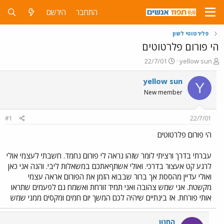
התחבר
הירשם
פלירטוטי לשון
הי פורום פלרטוטים
פ
פ
22/7/01
yellow sun
ו
ו
ת
ר
yellow sun
Y
ח
ס
New member
ה
ם
נ
ב
ו
ת
#1
22/7/01
ש
א
א
ר
הי פורום פלרטוטים
י
ך
עברתי בדרך ורציתי לומר שזהו נראה לי פורום נחמד. חשבתי לעצמי אולי
לרגע קט אעצור בדרכי. ואולי אשתףאתכם במשאלות ליבי. והנה אני כאן
ואולי עדיין מהססת אך ברור שבבוא הזמן את הפורום אראה עצמי
מקשטת. אני שמש צהובה ואני תמיד זורחת ואשמח גם לפעמים שתראו
אותי פורחת. אז בינתיים שיהיה לכם המשך יום חמים ומקסים ממני שמש
החנון