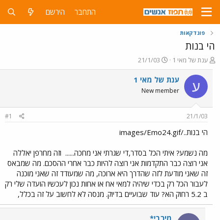
התחבר
הירשם
פונדקאות
הי בנות
פ
פ
ענת של מאי 1
21/1/03
ו
ו
ת
ר
ענת של מאי 1
ע
ח
ס
New member
ה
ם
נ
ב
ו
ת
#1
21/1/03
ש
א
א
ר
הי בנות../images/Emo24.gif
י
ך
מה נשמע? איתי הכל בסדר,די שגרתי אני מחכה......
וזה מחרפן יאללה
אני רוצה כבר התקדמות אני רוצה להיות כבר אחרי ההסכם. מה שמבאס
זה שאני מודעת לזה שהדרך היא ארוכה, מה שמעודד זה שאני מוכנה
לעבור הכל רק בכדי שיהיה למאי אח או אחות נכון לעכשיו הועדה שלי רק
ב 5.2 רחוק הא? עוד שבועיים בדיוק. מנסה לא לחשוב על זה בכלל,
מירבי*