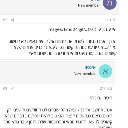
מ
New member
#2
21/1/03
היי ענתי, ערב טוב../images/Emo24.gif
הדרך הטובה ביותר לשרוד את הימים האלה היא באמת לא לחשוב
על זה... אני יודעת כמה זה קשה..נסי לעשות דברים אחרים שלא
קשורים בזה... עוד מעט ותהיי אחרי זה... מה שלום מאי?
אינסה
א
New member
#3
21/1/03
חיכיתי...חיכיתי....
ענת, תחשבי על כך - כמה מהר עוברים לנו החודשים והשנים. רק
הימים נראים כנמשכים לנצח. הכי טוב להיות עסוקים בדברים שלא
קשורים לנושא, ולהנות ממאי ומהחוכמות שלה. הזמן עובר נורא מהר
כשנהנים...