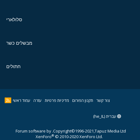
סלולארי
מבשלים כשר
חתולים
צור קשר
תקנון הפורום
מדיניות פרטיות
עזרה
עמוד ראשי
עברית (he_IL)
Forum software by
Copyright©1996-2021,Tapuz Media Ltd.
®
XenForo
© 2010-2020 XenForo Ltd.