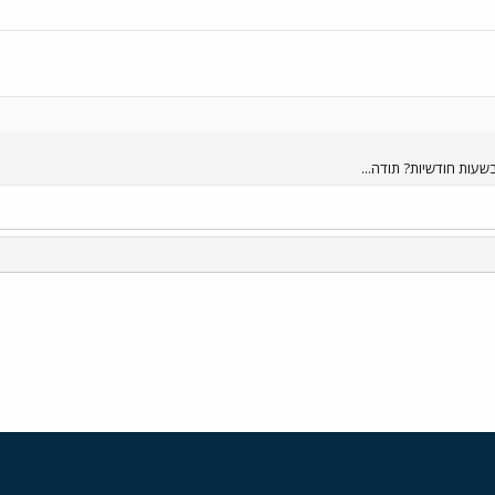
עות חודשיות? תודה...
י
שור