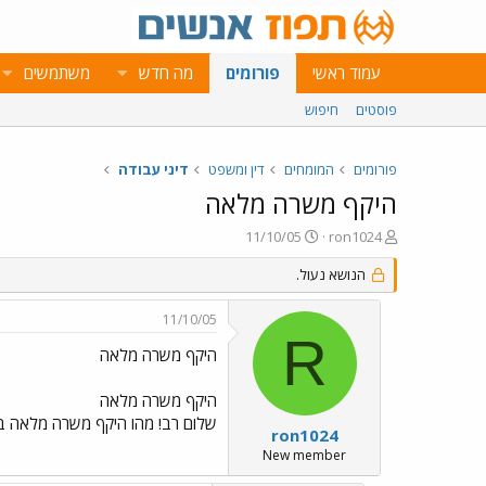
עמוד ראשי
פורומים
מה חדש
משתמשים
פוסטים
חיפוש
פורומים
המומחים
דין ומשפט
דיני עבודה
היקף משרה מלאה
פ
פ
11/10/05
ron1024
ו
ו
ת
הנושא נעול.
ר
ח
ס
ה
ם
11/10/05
נ
ב
R
ו
ת
היקף משרה מלאה
ש
א
א
ר
היקף משרה מלאה
י
שלום רב! מהו היקף משרה מלאה בש
ך
ron1024
New member