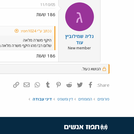
11/10/05
ג
186 שעות
נכתב ע"י ron1024:
גליה שמילוביץ
היקף משרה מלאה
עוד
שלום רב! מהו היקף משרה מלאה בש
New member
186 שעות
הנושא נעול.
פייסבוק
Twitter
Reddit
Pinterest
Tumblr
WhatsApp
דואר אלקטרונ
הוסף קי
Share:
פורומים
המומחים
דין ומשפט
דיני עבודה