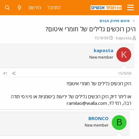
התחבר
הירשם
איטום וחיזוק מבנים
היכן רוכשים גלילים של חומרי איטום?
פ
פ
15/9/09
kaposta
ו
ו
ת
ר
kaposta
K
ח
ס
New member
ה
ם
נ
ב
ו
ת
#1
15/9/09
ש
א
א
ר
היכן רוכשים גלילים של חומרי איטום?
י
ך
או ליתר דיוק היכן רוכשים גלילים של יריעות ביטומניות או פי.וי.סי תודה
רבה, רמי לוי,
ramilao@walla.com
BRONCO
B
New member