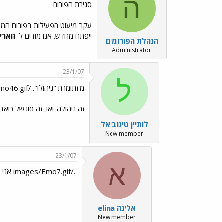
ה
סגירת הפורום
עקב מיעוט הפעילות בפורום המאפיי
ייפתח מחדש. אנו מודים ל-
זוארץ
הנהלת הפורומים
Administrator
23/1/07
ל
מ'זתומרת "ניהולו"../images/Emo46.gif
זה ניהולה. ואו, זה סוגשל כואב
לותיין טינוביאל
New member
23/1/07
א
../images/Emo7.gif אני אתגעגע לפורום ../images/Emo7.gif
אלינה elina
New member