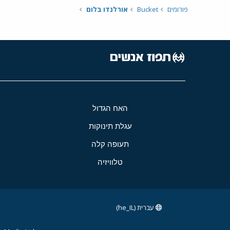
פורומים
Bucket
אורלנדו בלום
האח הגדול
עגלת תינוקות
תעופה קלה
טלוויזיה
עברית (he_IL)