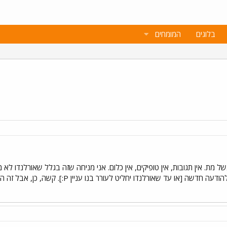
בלוגים
המומחים
 מת. אין תגובות, אין טופיקים, אין כלום. אני מניחה שזה בגלל שאורלנדו ל
לנדו יחליט לעורר בנו עניין P:]. קשה, כן, אבל זה המצב. אז תודה לכם [לכן, לא?], וביי