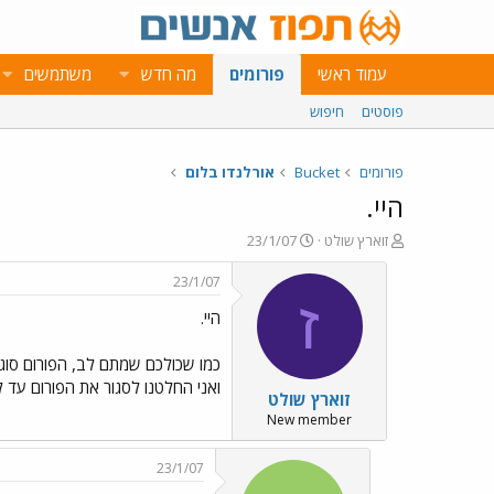
עמוד ראשי
פורומים
מה חדש
משתמשים
פוסטים
חיפוש
פורומים
Bucket
אורלנדו בלום
היי.
פ
פ
זוארץ שולט
23/1/07
ו
ו
ת
ר
23/1/07
ח
ס
ז
היי.
ה
ם
נ
ב
ו
ת
כמו שכולכם שמתם לב, הפורום סוגשל
ש
א
ואני החלטנו לסגור את הפורום עד להודעה חדשה [או עד שאור
זוארץ שולט
א
ר
י
New member
ך
23/1/07