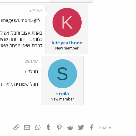
24/1/07
K
../images/Emo45.gif
באמת עצוב וחבל. אפילו
כלומר...... יותר ממה שה
kittycatbone
למרות שאני מניחה שאני ל
New member
25/1/07
S
חבלל \:
חבל שסוגרים ,למרות ש
steila
New member
פייסבוק
Twitter
Reddit
Pinterest
Tumblr
WhatsApp
דואר אלקטרונ
הוסף קי
Share: