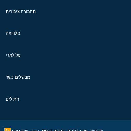
תחבורה ציבורית
טלוויזיה
סלולארי
מבשלים כשר
חתולים
צור קשר
תקנון הפורום
מדיניות פרטיות
עזרה
עמוד ראשי