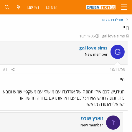
התחבר
הירשם
אורלנדו בלום
היי
פ
פ
10/11/06
gal love sims
ו
ו
ת
ר
gal love sims
G
ח
ס
New member
ה
ם
נ
ב
ו
ת
#1
10/11/06
ש
א
א
ר
היי
י
ך
תגידו,יש לכם אולי תמונה של אורלנדו עם מישהי עם משקפיי שמש וכובע
כזה,תמונה חדשה?וידוע לכם עם ראו אותו עם בחורה חדשה או
ישראלית?תודה מראש!
זוארץ שולט
ז
New member