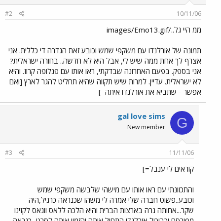
#2
10/11/06
ממ היי גל../images/Emo13.gif
תמונה של אורלנדו עם משקפי שמש וכובע זאת הגדרה די כללית. אני
אצרף לך אחת ממה שיש לי, אבל היא לא חדשה.. בחורה ישראלית?
אני בספק. בפעם האחרונה שבדקתי, ראו אותו עם פנלופה קרוז. והיא
לא ישראלית. עדיין. למרות שיש תקווה שהיא תחליט להגר לארץ [ואם
אפשר - שתביא את אורלנדו איתה
]
gal love sims
G
New member
#3
11/11/06
קוראים לי ענבל=]
והתכוונתי עם ראו אותו עם מישהי שלבשה משקפי שמש
וכובע..פשוט חברה שלי אמרה לי משהו שכנראה כרגיל,היה
שקר...אחותה גרה בארצות הברית והיא הלכה ללאס ווגאס לקזינו
מפורסם וכביכול אורלנדו התחיל איתה והזמין אותה לסרט...כנראה