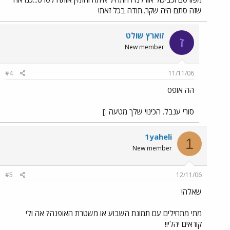
שזה סתם היה שקר..תודה בכל זאת!
זוארץ שולט
ז
New member
#4
11/11/06
הה אופס
סורי ענבל. הכינוי שלך מטעה :]
1yaheli
1
New member
#5
12/11/06
שאלה!
מתי מתחילים עם תמונת השבוע או משטרת האופנה? אה ולי
קוראים יהלי!!