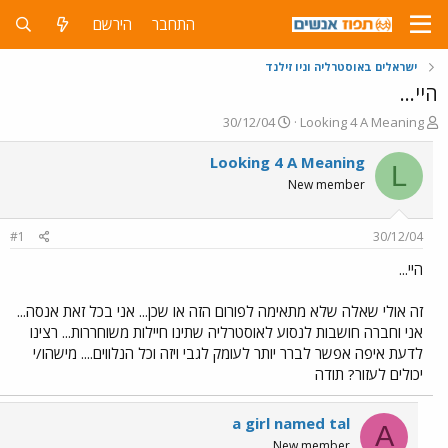
התחבר
הירשם
ישראלים באוסטרליה וניו זילנד
היי...
פ
פ
30/12/04
Looking 4 A Meaning
ו
ו
ת
ר
Looking 4 A Meaning
L
ח
ס
New member
ה
ם
נ
ב
ו
ת
#1
30/12/04
ש
א
א
ר
היי...
י
ך
זה אולי שאלה שלא מתאימה לפורום הזה או שכן... אני בכל זאת אנסה...
אני וחברה חושבות לנסוע לאוסטרליה שתינו חיילות משוחררות... רצינו
לדעת איפה אפשר לברר יותר לעומק לגבי ויזה וכל הנלווים.... מישהו/י
יכולים לעזור? תודה
a girl named tal
A
New member