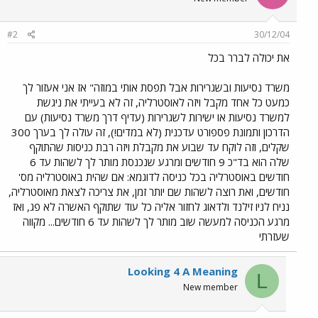
#2
30/12/04
את יכולה לברר בכל
משרד נסיעות ובשגרירות אבל תפסת אותי במוזה" אז אני אעזור לך
כמעט כל אחד מקבל ויזה לאוסטרליה, זה לא בעייתי את ניגשת
למשרד נסיעות או ישירות לשגרירות (עדיף דרך משרד נסיעות) עם
הדרכון ותמונת פספורט עדכנית (לא במדים!), זה עולה לך בערך 300
שקלים, וזה לוקח עד שבוע את מקבלת ויזה רבת כניסות שהתוקף
שלה הוא בד"כ 9 חודשים ומרגע שנכנסת מותר לך לשהות עד 6
חודשים באוסטרליה בכל כניסה לדוגמא: אם שהית באוסטרליה מס'
חודשים, ואת רוצה לשהות שם יותר זמן, את צריכה לצאת מאוסטרליה,
נניח לניו זילנד ולדאוג לחזור אליה כל עוד שתוקף האשרה לא פג, ואז
מרגע הכניסה למעשה שוב מותר לך לשהות עד 6 חודשים... מקווה
שעזרתי
Looking 4 A Meaning
L
New member