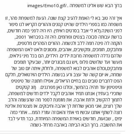
ברוך הבא שש אלינו למשפחה ../images/Emo10.gif
איך זה? טוב בא לי האמת להגיב קצת שונה. הגעת למשפחת סהר, זו
משפחה כמו בספרי הילדים שהיינו קטנים וההורים הקריאו לנו סיפור
לפני השינה.(לא לי אבל בסרטים ראיתי). היו היה לפני כמה חודשים,
ברשת עבותה סבוכה בצטים ופורומים. היה זה בפברואר 2001,
הוקמה לה פינה חמה ללב ולנשמה. ההורים הסהרים מלטפים,
ומחבקים, תומכים, ומקשיבים, אוהבים, ומכוונים ולאט לאט המשפחה
שלהם גדלה למשפחה מרובת ילדים. הילדים, הם בכל מיני גילאים,
מעשר ועד שלושים פלוס ,ויש גם מבוגרים יותר, שבעיקר תומכים
ומחבקים,וכולם אוהבים לבוא למשפחה, ולחלוק איתה יום טוב של
שמחה, או יום קשה של עצב ורע בנשמה. הילדים הוירטואלים, חלקם
הפכו לחברים טובים גם בחיים הריאלים, אפילו חתונה של טיפטיפ
וטיפטיפון עוד תהיה בהמשך, וכולנו כאן מפרגנים.
(זוג קטקטים
שתכירי בעתיד) אנחנו תמיד אוהבים לקבל ילדים חדשים למשפחה,
לתמוך להקשיב ולתת אהבה. את מוזמנת לספר מה שהנשמה והלב
שלך רוצים, ואני מכאן שולחת לך אהבה וחיבוקים. אז מצטרפת אלינו?
רוצה לשתף אותנו עכשיו מי את? והאם זה עוזר? הממ.... אחרי כמה
ימים , שבועות, חודשים באוירת המשפחה המיוחדת, כבר תדעי לבד
את התשובה. ברוך הבא הביתה באהבה מרחל-נשמה