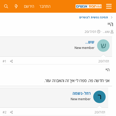
התחבר
הירשם
תמיכה נפשית לצעירים
היי
פ
פ
שש...
20/7/01
ו
ו
ת
ר
שש...
ש
ח
ס
New member
ה
ם
נ
ב
ו
ת
#1
20/7/01
ש
א
א
ר
היי
י
ך
אני חדשה פה. ספרו לי איך זה והאם זה עוזר.
רחל-נשמה
ר
New member
#2
20/7/01