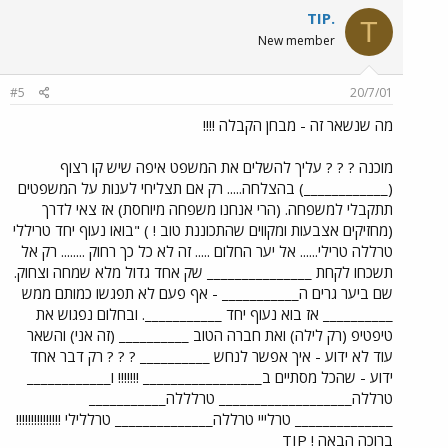
TIP.
T
New member
#5
20/7/01
מה שנשאר זה - מבחן הקבלה !!!!
מוכנה ? ? ? עליך להשלים את המשפט איפה שיש קו רצוף
(____________) בהצלחה..... רק אם תצליחי לענות על המשפטים
תתקבלי למשפחה. (הרי אנחנו משפחה מיוחסת) אז צאי לדרך
(מחזיקים אצבעות ומקווים שהתכוננת טוב ! ) "בואו נעוף יחד טריללי
טרללה טרילי...... אל יער החלום ..... זה לא כל כך רחוק ........ רק אל
תשכחו לקחת _______________ שק אחד גדול מלא שמחה וצחוק.
שם ביער גרים ה___________ - אף פעם לא תפגשו כמותם ממש
__________ אז בוא נעוף יחד ___________. ובחלום נפגוש את
טיפטיפ (רק לילה) ואת חברה הטוב __________ (זה אני) והשאר
עוד לא ידוע - איך אפשר לנחש __________ ? ? ? רק דבר אחד
ידוע - שהכל מסתיים ב_________________ !!!!!!! ו____________
טרללה___________________ טרלללה___________
______________ טרלייי טרללה______________ טרללילי !!!!!!!!!!!!!!!
ברוכה הבאה ! TIP