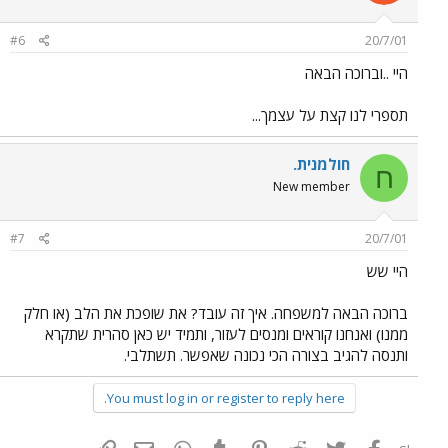
#6
20/7/01
היי ..וברוכה הבאה
תספרי לנו קצת על עצמך...
חולמנית.
ח
New member
#7
20/7/01
היי שש
ברוכה הבאה למשפחה. איך זה עובד? את שופכת את הלב (או חלק
ממנו) ואנחנו קוראים ומנסים לעזור, ותמיד יש כאן סהרית שתקרא
ותנסה להגיב בצורה הכי נכונה שאפשר. תשתלבי.
You must log in or register to reply here.
פייסבוק
Twitter
Reddit
Pinterest
Tumblr
WhatsApp
דואר אלקטרוני
הוסף קישור