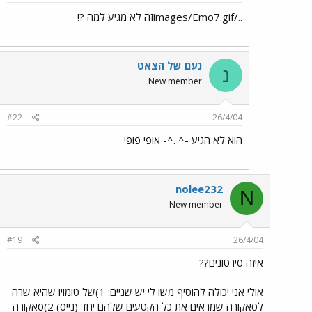
../images/Emo7.gifזה לא מגיע למה ?!
נעם של הצאט
נ
New member
#22
26/4/04
הוא לא הגיע -^ .^- אופי פופי
nolee232
N
New member
#19
26/4/04
איזה סירטונים??
אולי אני יכולה להוסיף משו לי יש שניים: 1)של טומויו שהיא שרה
לסאקורה שמראים את כל הקטעים שלהם יחד (נייס) 2)סאקורה