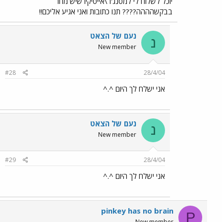
יוכל לשלוח לי למסנג'ר\אייסיקיו שיש מחר
בבקשהההה???? תנו כתובות ואני אגיע אליכם!!
נעם של הצאט
נ
New member
#28
28/4/04
אני ישלח לך היום ^.^
נעם של הצאט
נ
New member
#29
28/4/04
אני ישלח לך היום ^.^
pinkey has no brain
P
New member