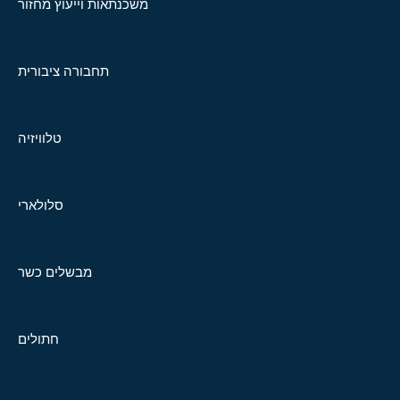
משכנתאות וייעוץ מחזור
תחבורה ציבורית
טלוויזיה
סלולארי
מבשלים כשר
חתולים