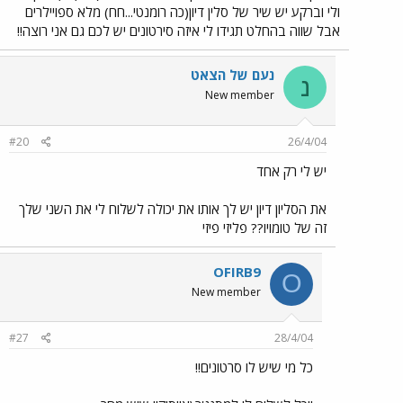
ולי וברקע יש שיר של סלין דיון(כה רומנטי...חח) מלא ספויילרים
אבל שווה בהחלט תגידו לי איזה סירטונים יש לכם גם אני רוצה!!
נעם של הצאט
נ
New member
#20
26/4/04
יש לי רק אחד
את הסליון דיון יש לך אותו את יכולה לשלוח לי את השני שלך
זה של טומויו?? פליזי פיזי
OFIRB9
O
New member
#27
28/4/04
כל מי שיש לו סרטונים!!