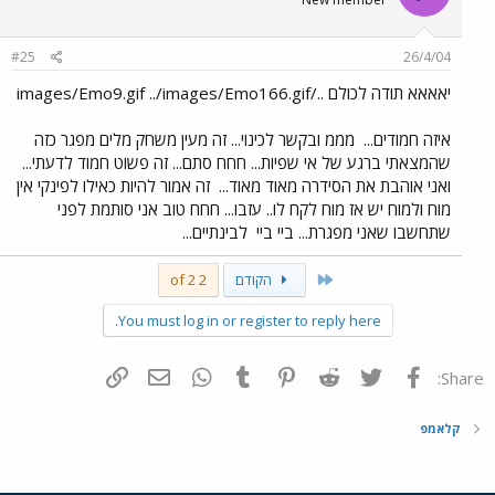
#25
26/4/04
יאאאא תודה לכולם ../images/Emo9.gif ../images/Emo166.gif
איזה חמודים...
מממ ובקשר לכינוי... זה מעין משחק מלים מפגר כזה
שהמצאתי ברגע של אי שפיות... חחח סתם... זה פשוט חמוד לדעתי...
ואני אוהבת את הסידרה מאוד מאוד...
זה אמור להיות כאילו לפינקי אין
מוח ולמוח יש אז מוח לקח לו.. עזבו... חחח טוב אני סותמת לפני
שתחשבו שאני מפגרת... ביי ביי
לבינתיים...
First
הקודם
2 of 2
You must log in or register to reply here.
פייסבוק
Twitter
Reddit
Pinterest
Tumblr
WhatsApp
דואר אלקטרוני
הוסף קישור
Share:
קלאמפ