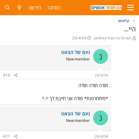
התחבר
הירשם
קלאמפ
היי...
פ
פ
26/4/04
pinkey has no brain
ו
ו
ת
ר
נעם של הצאט
נ
ח
ס
New member
ה
ם
נ
ב
ו
ת
#18
26/4/04
ש
א
א
ר
תודה תודה תודה
י
ך
*מיתחרפנת* תודה אני חייבת לך ^.^
נעם של הצאט
נ
New member
#21
26/4/04