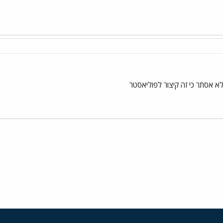
א אסתר כי זה קיצור לפוליאסטר
י
שור