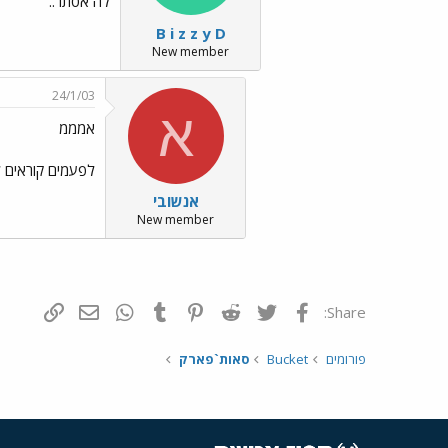
לה אסתר..
B i z z y D
New member
24/1/03
א
אמממ
לפעמים קוראים ל
אנשובי
New member
פייסבוק
Twitter
Reddit
Pinterest
Tumblr
WhatsApp
דואר אלקטרונ
הוסף קי
Share:
פורומים
Bucket
סאות`פארק