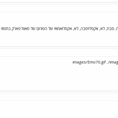
..סבח, לא, אקסלויסבה, לא, אקסלואמו!!! של הפורום של סאות´פארק בתפוז!