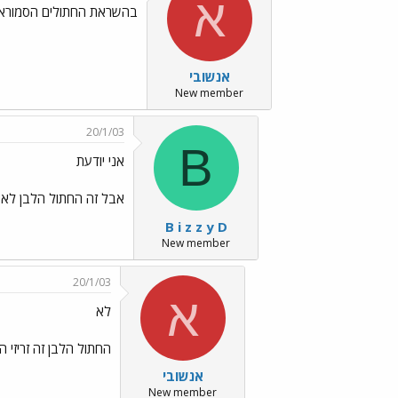
א
בהשראת החתולים הסמורא
אנשובי
New member
20/1/03
B
אני יודעת
אבל זה החתול הלבן לא
B i z z y D
New member
20/1/03
א
לא
החתול הלבן זה זריזי ה
אנשובי
New member