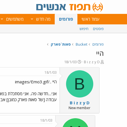
עמוד ראשי
פורומים
מה חדש
משתמשים
פוסטים
חיפוש
פורומים
Bucket
סאות`פארק
היי
פ
פ
18/1/03
B i z z y D
ו
ו
ת
ר
18/1/03
ח
ס
B
היי ../images/Emo3.gif
ה
ם
נ
ב
ו
ת
אני....חדשה פה.. אני מסתכלת בפור
ש
א
עבודה [של סאות פארק כמובן] אבל 
B i z z y D
א
ר
י
New member
ך
18/1/03