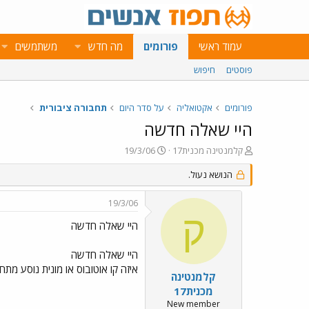
עמוד ראשי
פורומים
מה חדש
משתמשים
פוסטים
חיפוש
פורומים
אקטואליה
על סדר היום
תחבורה ציבורית
היי שאלה חדשה
פ
פ
קלמנטינה מכנית17
19/3/06
ו
ו
ת
הנושא נעול.
ר
ח
ס
ה
ם
19/3/06
נ
ב
ק
ו
ת
היי שאלה חדשה
ש
א
א
ר
היי שאלה חדשה
י
איזה קו אוטובוס או מונית נוסע מ
ך
קלמנטינה
מכנית17
New member