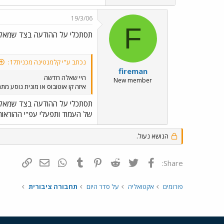
19/3/06
F
תסתכלי על ההודעה בצד שמאל
נכתב ע"י קלמנטינה מכנית17:
fireman
היי שאלה חדשה
New member
איזה קו אוטובוס או מונית נוסע 
תסתכלי על ההודעה בצד שמאל
של העמוד ותפעלי עפ"י ההוראות
הנושא נעול.
פייסבוק
Twitter
Reddit
Pinterest
Tumblr
WhatsApp
דואר אלקטרונ
הוסף קי
Share:
פורומים
אקטואליה
על סדר היום
תחבורה ציבורית