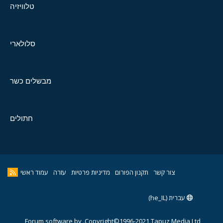
טלוויזיה
סלולארי
מבשלים כשר
חתולים
צור קשר
תקנון הפורום
מדיניות פרטיות
עזרה
עמוד ראשי
עברית (he_IL)
Forum software by
Copyright©1996-2021,Tapuz Media Ltd.