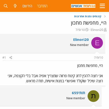
התחבר
הירשם
קינוחים ומנות אחרונות
היי, מחפשת מתכון
פ
פ
7/9/10
Elinori20
ו
ו
ת
ר
Elinori20
E
ח
ס
New member
ה
ם
נ
ב
ו
ת
#1
7/9/10
ש
א
א
ר
היי, מחפשת מתכון
י
ך
אני רוצה להכין לחג קינוח פרווה שמצריך אפיה אבל בלי הקצפה, אני
רוצה שיכיל שוקולד ואפשרי במנות אישיות, תודה מראש.
תותי655
ת
New member