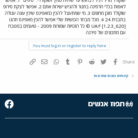
שוקולד מריר רגיל לבחוש עד שיהיה סמיך ושוקולדי. "טיפים" 1. אפשר
לאפות בכלי חרסינה בתנור ולהגיש ישירות אתם 2. אפשר לצקת סירופ
שוקולד מוכן מחומם 3. מי שמתעצל להכין כמאפינס שיכין עוגה עגולה
בתבנית 24 4. מכל מבחר הכושיות שלי אפשר להכין מאפינס תהנו
UA:F [1.2.3_620] © כל הזכויות שמורות 2009 - טועמים במטבח
עם מתכונים של פירגה
You must log in or register to reply here.
פייסבוק
Twitter
Reddit
Pinterest
Tumblr
WhatsApp
דואר אלקטרוני
הוסף קישור
Share:
קינוחים ומנות אחרונות