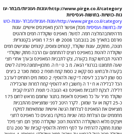
http://www.pirge.co.il/category/עוגות-ועוגיות/מבחר-עו
גות-כושיות-בחושות-ועסיסיות
http://www.pirge.co.il/category/עוגות-ועוגיות/מבחר-עוגות-כוש
יות-בחושות-ועסיסיות
מכולן אפשר להכין מאפינסים אישיים. עוגות
מדהימותבהמלצה חמה. למשל: מאפינס שוקולדה חמים ולוהטים
פורסם בתאריך 26 בנובמבר 2008 @ 17:51 מופיע בקטגוריות:
חנוכה, מתוקים, עוגות שוקולד, קינוחים ומוסים, קינוחים שמגישים חמים
שוקולדה לוהטת במאפינס רוצים להתחמם עם הרבה מתוק שוקולדי
לוהט? תבחשו קצת בקערה, צקו לתבניות המאפינס ובערך אחרי חצי
שעה תתמוגגו בגרגורי הנאה. מ ב ט י ח ה. מתכון+תמונה:פירגה לשים
בקערה ולבחוש: כוס קקאו 2 כוסות קמח תופח 2 כוסות סוכר 2 ביצים
כוס שמן לערבב לעיסה די קשה ולהוסיף: 2 כוסות מים רותחים לערבב
הכל לבלילה א ח י ד ה (חשוב) לא להוסיף קמח למרות שהבלילה
דלילה. לצקת לתבניות מאפינס 43 הגובה כי תופח. להניח קובית
שוקולד מריר על כל מאפינס ולאפות בתנור שחומם מראש לחום 175
כ-25 דקות או עד שמוכן . לקרר היטב לפני שמוציאים מהתבניות
מוציאים את המאפינס לצלחות הגשה אישיות שמתאימות למיקרו
מחממים עם הצלחת כמה שניות במיקרו בוצעים כל מאפינס לחצי
ויוצקים מלוא השוקולדה הלוהטת רוטב שוקולדה סמיך חם: חצי מיכל
שמנת מתוקה להרתיח עד לסף רתיחה ולהוסיף קוביות של 200 גרם