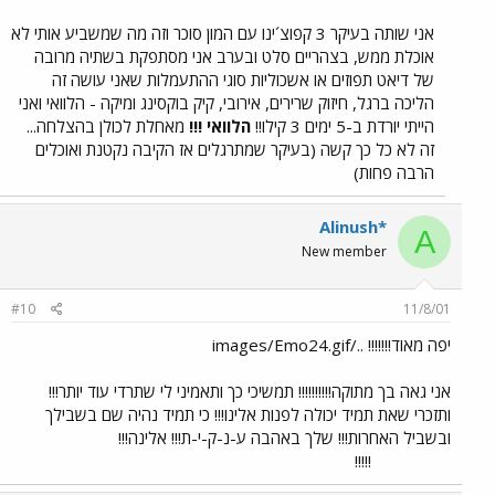
אני שותה בעיקר 3 קפוצ´ינו עם המון סוכר וזה מה שמשביע אותי לא
אוכלת ממש, בצהריים סלט ובערב אני מסתפקת בשתיה מרובה
של דיאט תפוזים או אשכוליות סוגי ההתעמלות שאני עושה זה
הליכה ברגל, חיזוק שרירים, אירובי, קיק בוקסינג ומיקה - הלוואי ואני
הייתי יורדת ב-5 ימים 3 קילו!!
הלוואי !!!
מאחלת לכולן בהצלחה...
זה לא כל כך קשה (בעיקר שמתרגלים אז הקיבה נקטנת ואוכלים
הרבה פחות)
Alinush*
A
New member
#10
11/8/01
יפה מאוד!!!!!!! ../images/Emo24.gif
אני גאה בך מתוקה!!!!!!!!!! תמשיכי כך ותאמיני לי שתרדי עוד יותר!!!
ותזכרי שאת תמיד יכולה לפנות אלינו!!! כי תמיד נהיה שם בשבילך
ובשביל האחרות!!! שלך באהבה ע-נ-ק-י-ת!!! אלינה!!!
!!!!!