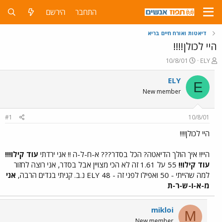
התחבר
הירשם
דיאטות ואורח חיים בריא
היי לכולן!!!!
פ
פ
10/8/01
ELY
ו
ו
ת
ר
ELY
E
ח
ס
New member
ה
ם
נ
ב
ו
ת
#1
10/8/01
ש
א
א
ר
היי לכולן!!!!
י
ך
היי!! איך הולך הדיאטה? הכל בסדר??? א-ח-ל-ה !! אני ירדתי
עוד קילו!!!
עוד קילו!!
55 על 1.61 זה לא הכי מצויין אבל בסדר, אני רוצה לחזור
למה שהייתי - 50 ואפילו לפני זה - 48 ELY נ.ב. קניתי בגדים הרבה,
אני
מ-א-ו-ש-ר-ת
mikloi
M
New member