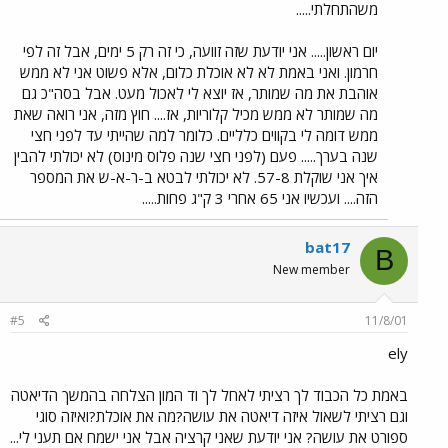
משהתחלתי.....
יום ראשון..... אני יודעת שזה זוועה, כי זה רק 5 ימים, אבל זה לפי
חרמון. ואני באמת לא לא אוכלת כלום, אלא פשוט אני לא ממש
אוהבת את מה שמותר, אז יוצא לי לאכול מעט. אבל בסה"כ גם
מה שמותר לא ממש מכיל קלוריות, אז.... חוץ מזה, אני רואה שאת
ממש דומה לי בקווים כלליים. כלומר למה שהייתי עד לפני חצי
שנה בערך..... פעם (לפני חצי שנה פלוס מינוס) לא יכולתי להבין
איך אני שוקלת 57-8. לא יכולתי לבטא ב-ר-א-ש את המספר
הזה.... ועכשיו אני 65 אחרי 3 ק"ג פחות.....
bat17
B
New member
#5
11/8/01
ely
באמת כל הכבוד לך רציתי לאחל לך וד המון הצלחה בהמשך הדיאטה
וגם רציתי לשאול איזה דיאטה את עושה?מה את אוכלת?ואיזה סוגי
ספורט את עושה? אני יודעת שאני קרציה אבל אני ישמח אם תעני לי...