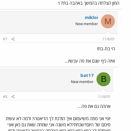
המון הצלחה בהמשך באהבה בת17
mikloi
M
New member
#7
11/8/01
הי בת-בת!
איזה כיף שגם את פה עכשיו....
bat17
B
New member
#8
11/8/01
אההה גם את פה.....
יופי אני מתה משיעמום איך הולכת לך הדיאטה? ולמה לא עשית
סיכום של היום?שכחת?לא משנה אני שמחה שאת גם כאן ואני
מאחלת לך המון המון המון המון הצלחה בהמשך הדיאטה וקחי