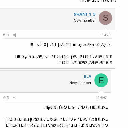
SHANI_1_5
S
New member
#13
11/8/01
../images/Emo27.gif |הדגש| נ.ב. |סדגש| !!!
תתחדשי על הבגדים שלך בובה! גם לי יש איזשהו צ´ק פתוח
מסבתא שזועק שישתמשו בו כבר..
ELY
E
New member
#15
11/8/01
באמת תודה לכולכן אתם כאלה מתוקות
באמת!!! אף פעם לא פירגנו לי אנשים כמו שאתן מפרגנות, בדרך
כלל אנשים מעבירים ביקורת או שאני מרגישה איך הם מעבירים