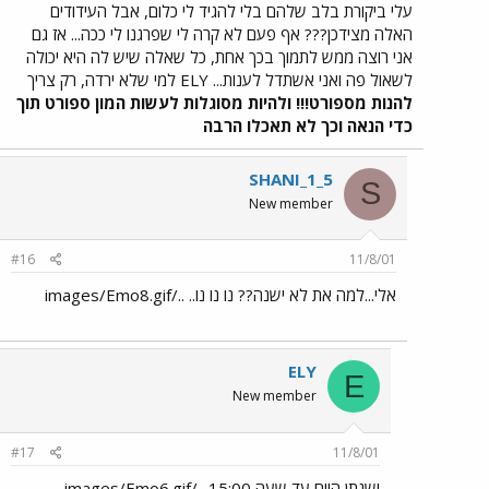
עלי ביקורת בלב שלהם בלי להגיד לי כלום, אבל העידודים
האלה מצידכן??? אף פעם לא קרה לי שפרגנו לי ככה... אז גם
אני רוצה ממש לתמוך בכך אחת, כל שאלה שיש לה היא יכולה
לשאול פה ואני אשתדל לענות... ELY למי שלא ירדה, רק צריך
להנות מספורט!!! ולהיות מסוגלות לעשות המון ספורט תוך
כדי הנאה וכך לא תאכלו הרבה
SHANI_1_5
S
New member
#16
11/8/01
אלי...למה את לא ישנה?? נו נו נו.. ../images/Emo8.gif
ELY
E
New member
#17
11/8/01
ישנתן היום עד שעה 15:00 ../images/Emo6.gif