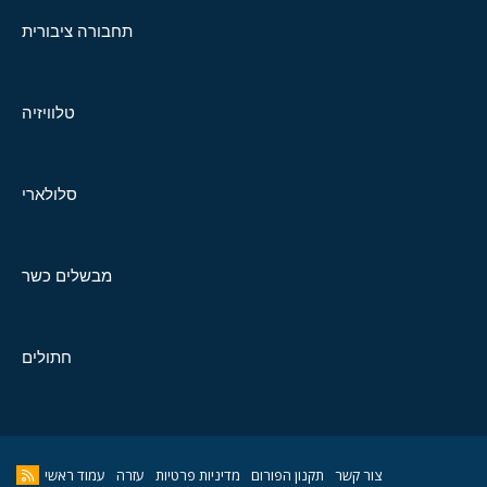
תחבורה ציבורית
טלוויזיה
סלולארי
מבשלים כשר
חתולים
צור קשר
תקנון הפורום
מדיניות פרטיות
עזרה
עמוד ראשי