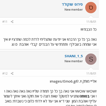
סירופ שוקולד
ס
New member
#11
11/8/01
כל הכבוד!!!!
גאה בך כל כך הרבה!! אני יודעת שתצליחי לרדת לכמה שתרצי! יוו איך
אני שמחה בשבילך!
ותתחדשי על הבגדים
קבלי
אוהבת
ס.ש.
SHANI_1_5
S
New member
#12
11/8/01
אלייי מותק !!../images/Emo6.gif
!WOW WOW! אני גאה בך כל כך חמודה שלי!! גאה גאה גאה גאה !
! אני
בטוחה
שתגיעי למשקל שאת רוצה כי את חזקה ואני איתך לשמור
עלייך! אוהבת המון
שני ד"א אני עוד לא ירדתי כלום כי נשברתי..כואב
לי אפילו לכתוב את זה!