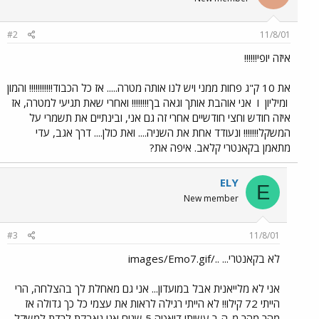
#2
11/8/01
איזה יופי!!!!!!
את 10 ק"ג פחות ממני ויש לנו אותה מטרה..... אז כל הכבוד!!!!!!!!!!! והמון
ומיליון
ו
אני אוהבת אותך וגאה בך!!!!!!!! ואחרי שאת תגיעי למטרה, אז
איזה חודש וחצי חודשיים אחרי זה גם אני, ובינתיים את תשמרי על
המשקל!!!!!!! ונעודד אחת את השניה.... ואת כולן.... דרך אגב, עדי
מתאמן בקאנטרי קלאב. איפה את?
ELY
E
New member
#3
11/8/01
לא בקאנטרי... ../images/Emo7.gif
אני לא מלייאנית אבל במועדון... אני גם מאחלת לך בהצלחה, הרי
הייתי 72 קילו!! לא הייתי רגילה לראות את עצמי כל כך גדולה אז
מהר מהר מ-ה-ר עשיתי דיאטה 5 שנים אני נאבקת לרדת למשקל