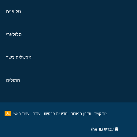
טלוויזיה
סלולארי
מבשלים כשר
חתולים
צור קשר
תקנון הפורום
מדיניות פרטיות
עזרה
עמוד ראשי
עברית (he_IL)