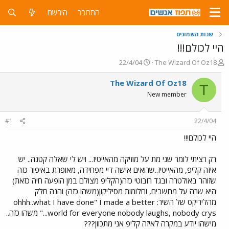
התחבר
הירשם
שנות השמונים
היי לכולם!!!
פ
פ
22/4/04
The Wizard Of Oz18
ו
ו
ת
ר
The Wizard Of Oz18
T
ח
ס
New member
ה
ם
נ
ב
ו
ת
#1
22/4/04
ש
א
א
ר
היי לכולם!!!
י
ך
רק רציתי לומר שני מת על מוזיקה מהאייטיז... ויש לי שאלה קטנה.. יש
איזה קליפ, מהאייטיז..שרואים אישה דיי מפחידה, מאופרת באיפור כזה
שזוהר באולטרה ובגד רובוטי כזה(הקליפ מצולם במן הופעה חיה כזאת)
היא שרה על מחשבים, וחלומות מסיליקון(משהו כזה) והנה חלק
מהליריקס של השיר: ohhh..what I have done" I made a better
world for everyone nobody laughs, nobody crys..." משהו כזה..
מישהו יודע במקרה לאיזה קליפ אני מתכוון???