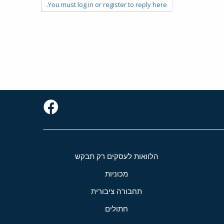
You must log in or register to reply here.
הלוואות לעסקים רק תבקש
מכוניות
תחבורה ציבורית
חתולים