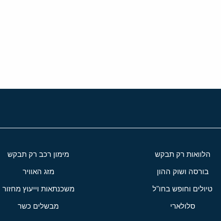
י
שור
הלוואות רק תבקש
מימון רכב רק תבקש
בורסה ושוק ההון
מזג האוויר
טיולים וחופש בחו"ל
משכנתאות וייעוץ מחזור
סלולארי
מבשלים כשר