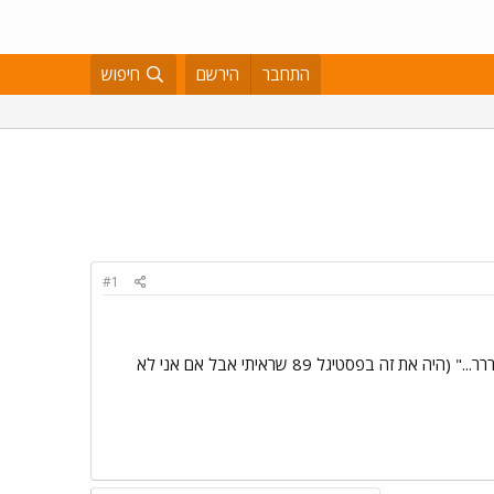
התחבר
הירשם
חיפוש
#1
שהיא מחקה את ריטה "בחוץ זה לפעמים בוערררר..." (היה את זה בפסטיגל 89 שראיתי אבל אם אני לא