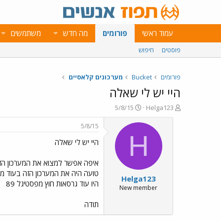
עמוד ראשי
פורומים
מה חדש
משתמשים
פוסטים
חיפוש
פורומים
Bucket
מערכונים קלאסיים
היי יש לי שאלה
פ
פ
5/8/15
Helga123
ו
ו
ת
ר
5/8/15
ח
ס
H
היי יש לי שאלה
ה
ם
נ
ב
ו
ת
איפה אפשר למצוא את המערכון הז
ש
א
טועה היה את המערכון הזה בעוד מ
Helga123
א
ר
היו עוד גרסאות חוץ מפסטיגל 89
י
New member
ך
תודה