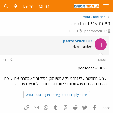
התחבר
הירשם
הארי פוטר - הספר
היי זה אני pedfoot
פ
פ
דורותי&pedfoot
31/5/01
ו
ו
ת
ר
דורותי&pedfoot
ד
ח
ס
New member
ה
ם
נ
ב
ו
ת
#1
31/5/01
ש
א
א
ר
היי זה אני pedfoot
י
ך
שמעו המחשב שלי נהרס ורק עכשיו תוקן בגלל זה לא כתבתי אם יש פה
מישהו מהישנים אנא תכתבו לי תגובה.... דורותי (לחדשים אני בן)
You must log in or register to reply here.
פייסבוק
Twitter
Reddit
Pinterest
Tumblr
WhatsApp
דואר אלקטרוני
הוסף קישור
Share: