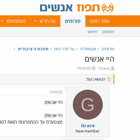
עמוד ראשי
פורומים
מה חדש
משתמשים
פוסטים
חיפוש
פורומים
אקטואליה
על סדר היום
תחבורה ציבורית
היי אנשים
פ
פ
10/6/03
Grace
ו
ו
ת
ר
הנושא נעול.
ח
ס
ה
ם
10/6/03
נ
ב
G
ו
ת
היי אנשים
ש
א
א
ר
היי אנשים
י
מצטערת על ההתפרצות הזאת לפורו
ך
Grace
New member