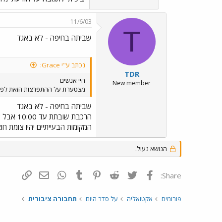
11/6/03
T
שביתה בחיפה - לא באגד
נכתב ע"י Grace:
TDR
היי אנשים
New member
מצטערת על ההתפרצות הזאת לפור
שביתה בחיפה - לא באגד
הרכבת ש
המקומות הבעייתיים יהיו צומת חו
הנושא נעול.
פייסבוק
Twitter
Reddit
Pinterest
Tumblr
WhatsApp
דואר אלקטרונ
הוסף קי
Share:
פורומים
אקטואליה
על סדר היום
תחבורה ציבורית