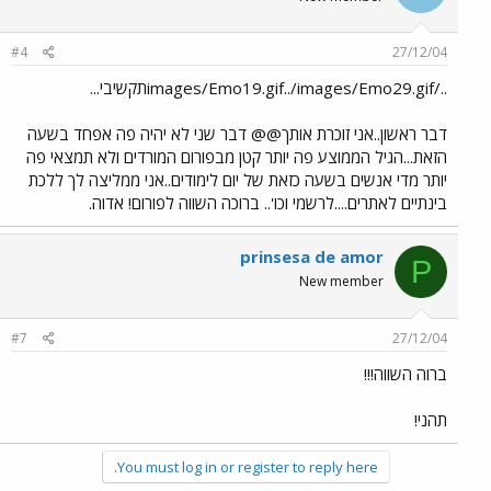
#4
27/12/04
../images/Emo19.gif../images/Emo29.gifתקשיבי...
דבר ראשון..אני זוכרת אותך@@ דבר שני לא יהיה פה אפחד בשעה
הזאת...הגיל הממוצע פה יותר קטן מבפורום המורדים ולא תמצאי פה
יותר מדי אנשים בשעה כזאת של יום לימודים..אני ממליצה לך ללכת
בינתיים לאתרים....לרשמי וכו'.. ברוכה השווה לפורום! אדוה.
prinsesa de amor
P
New member
#7
27/12/04
ברוה השווה!!!
תהני!
You must log in or register to reply here.