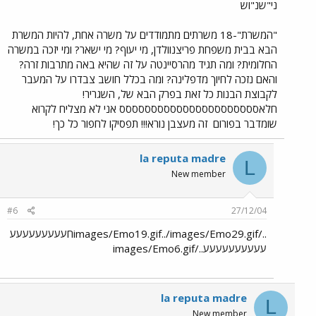
ני"שנ"וש
"המשרת"-18 משרתים מתמודדים על משרה אחת, להיות המשרת
הבא בבית משפחת פריצנוולדן, מי יעוף? מי ישאר? ומי יזכה במשרה
החלומית? ומה תגיד מהרסיינטה על זה שהיא באה מתרבות זרה?
והאם נזכה לחיוך מדפלינה? ומה בכלל חושב צבדרו על המעבר
לקבוצת הבנות כל זאת בפרק הבא של, השגריר!
חלאסססססססססססססססססססססס אני לא מצליח לקרוא
שומדבר בפורום
זה מעצבן נורא!!! תפסיקו לחפור כל כך!
la reputa madre
L
New member
#6
27/12/04
../images/Emo19.gif../images/Emo29.gifחעעעעעעעעע
עעעעעעעעעע../images/Emo6.gif
la reputa madre
L
New member