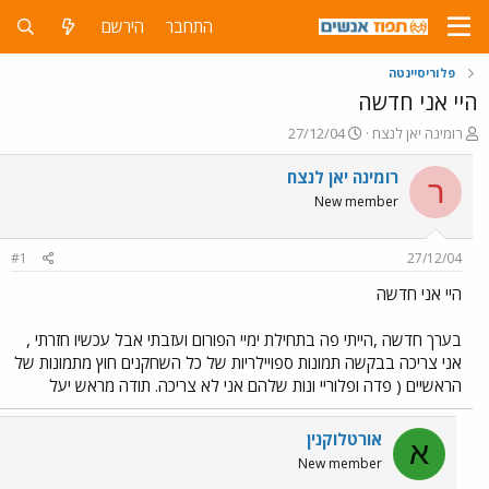
התחבר
הירשם
פלוריסיינטה
היי אני חדשה
פ
פ
רומינה יאן לנצח
27/12/04
ו
ו
ת
ר
רומינה יאן לנצח
ר
ח
ס
New member
ה
ם
נ
ב
ו
ת
#1
27/12/04
ש
א
א
ר
היי אני חדשה
י
ך
בערך חדשה ,הייתי פה בתחילת ימיי הפורום ועזבתי אבל עכשיו חזרתי ,
אני צריכה בבקשה תמונות ספויילריות של כל השחקנים חוץ מתמונות של
הראשיים ( פדה ופלוריי ונות שלהם אני לא צריכה. תודה מראש יעל
אורטלוקנין
א
New member